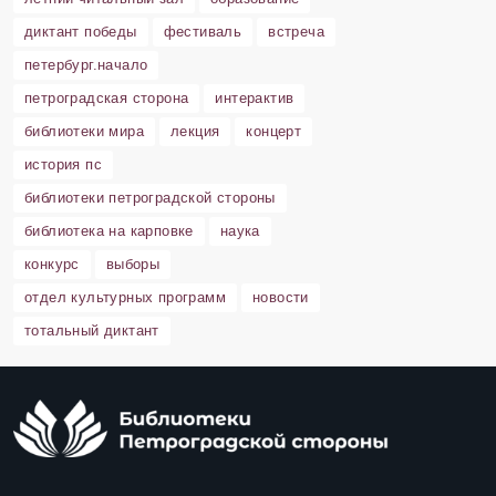
диктант победы
фестиваль
встреча
петербург.начало
петроградская сторона
интерактив
библиотеки мира
лекция
концерт
история пс
библиотеки петроградской стороны
библиотека на карповке
наука
конкурс
выборы
отдел культурных программ
новости
тотальный диктант