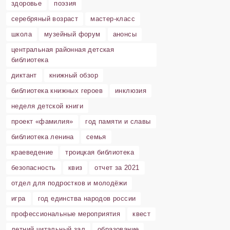
здоровье
поэзия
серебряный возраст
мастер-класс
школа
музейный форум
анонсы
центральная районная детская
библиотека
диктант
книжный обзор
библиотека книжных героев
инклюзия
неделя детской книги
проект «фамилия»
год памяти и славы
библиотека ленина
семья
краеведение
троицкая библиотека
безопасность
квиз
отчет за 2021
отдел для подростков и молодёжи
игра
год единства народов россии
профессиональные мероприятия
квест
летний читальный зал
образование