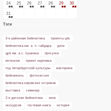
24
25
26
27
28
29
30
31
Тэги
3-я районная библиотека
проекты цбс
библиотека им. а. п. гайдара
дети
црб им. а.с. пушкина
прогулка
интенсив
проект карповка
год петербургской культуры
викторина
библионочь
фотосессия
библиотека кировских островов
выставка
семинар
2-я детская библиотека
кино
экскурсия
гостевая книга
история