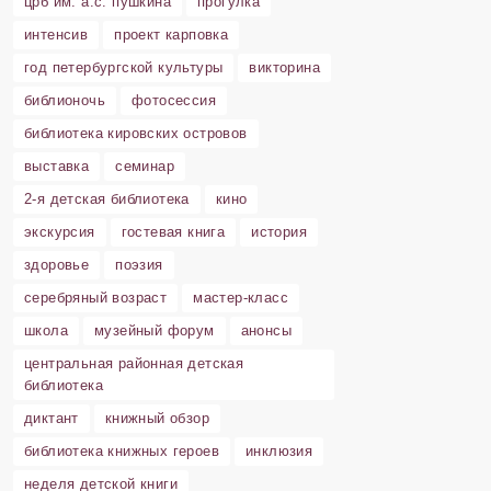
црб им. а.с. пушкина
прогулка
интенсив
проект карповка
год петербургской культуры
викторина
библионочь
фотосессия
библиотека кировских островов
выставка
семинар
2-я детская библиотека
кино
экскурсия
гостевая книга
история
здоровье
поэзия
серебряный возраст
мастер-класс
школа
музейный форум
анонсы
центральная районная детская
библиотека
диктант
книжный обзор
библиотека книжных героев
инклюзия
неделя детской книги