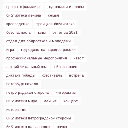
проект «фамилия»
год памяти и славы
библиотека ленина
семья
краеведение
троицкая библиотека
безопасность
квиз
отчет за 2021
отдел для подростков и молодёжи
игра
год единства народов россии
профессиональные мероприятия
квест
летний читальный зал
образование
диктант победы
фестиваль
встреча
петербург.начало
петроградская сторона
интерактив
библиотеки мира
лекция
концерт
история пс
библиотеки петроградской стороны
библиотека на карповке
наука