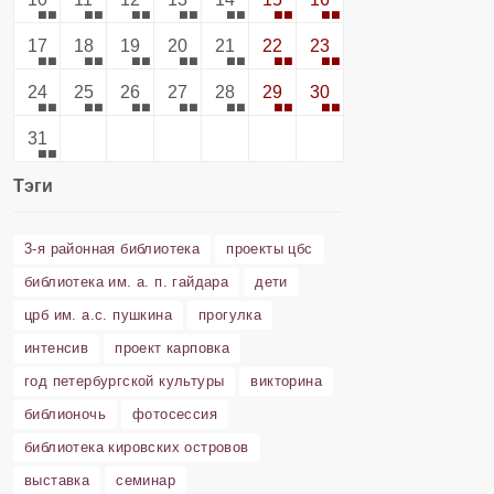
17
18
19
20
21
22
23
24
25
26
27
28
29
30
31
Тэги
3-я районная библиотека
проекты цбс
библиотека им. а. п. гайдара
дети
црб им. а.с. пушкина
прогулка
интенсив
проект карповка
год петербургской культуры
викторина
библионочь
фотосессия
библиотека кировских островов
выставка
семинар