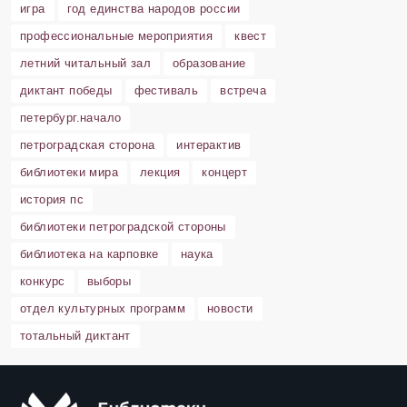
игра
год единства народов россии
профессиональные мероприятия
квест
летний читальный зал
образование
диктант победы
фестиваль
встреча
петербург.начало
петроградская сторона
интерактив
библиотеки мира
лекция
концерт
история пс
библиотеки петроградской стороны
библиотека на карповке
наука
конкурс
выборы
отдел культурных программ
новости
тотальный диктант