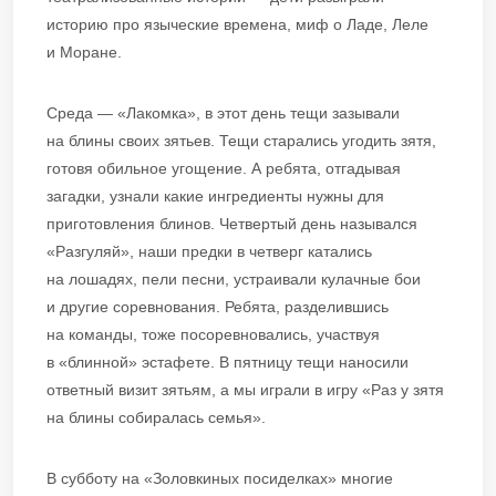
историю про языческие времена, миф о Ладе, Леле
и Моране.
Среда — «Лакомка», в этот день тещи зазывали
на блины своих зятьев. Тещи старались угодить зятя,
готовя обильное угощение. А ребята, отгадывая
загадки, узнали какие ингредиенты нужны для
приготовления блинов. Четвертый день назывался
«Разгуляй», наши предки в четверг катались
на лошадях, пели песни, устраивали кулачные бои
и другие соревнования. Ребята, разделившись
на команды, тоже посоревновались, участвуя
в «блинной» эстафете. В пятницу тещи наносили
ответный визит зятьям, а мы играли в игру «Раз у зятя
на блины собиралась семья».
В субботу на «Золовкиных посиделках» многие