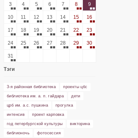
3
4
5
6
7
8
9
10
11
12
13
14
15
16
17
18
19
20
21
22
23
24
25
26
27
28
29
30
31
Тэги
3-я районная библиотека
проекты цбс
библиотека им. а. п. гайдара
дети
црб им. а.с. пушкина
прогулка
интенсив
проект карповка
год петербургской культуры
викторина
библионочь
фотосессия