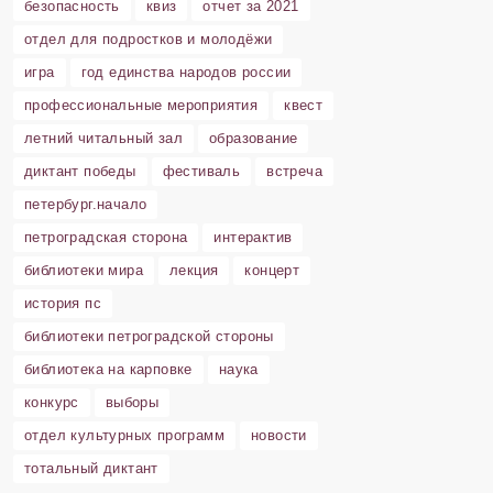
безопасность
квиз
отчет за 2021
отдел для подростков и молодёжи
игра
год единства народов россии
профессиональные мероприятия
квест
летний читальный зал
образование
диктант победы
фестиваль
встреча
петербург.начало
петроградская сторона
интерактив
библиотеки мира
лекция
концерт
история пс
библиотеки петроградской стороны
библиотека на карповке
наука
конкурс
выборы
отдел культурных программ
новости
тотальный диктант