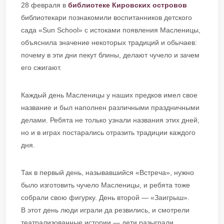
28 февраля в
библиотеке Кировских островов
библиотекари познакомили воспитанников детского
сада «Sun School» с истоками появления Масленицы,
объяснила значение некоторых традиций и обычаев:
почему в эти дни пекут блины, делают чучело и зачем
его сжигают.
Каждый день Масленицы у наших предков имел свое
название и был наполнен различными праздничными
делами. Ребята не только узнали названия этих дней,
но и в играх постарались отразить традиции каждого
дня.
Так в первый день, называвшийся «Встреча», нужно
было изготовить чучело Масленицы, и ребята тоже
собрали свою фигурку. День второй — «Заигрыш».
В этот день люди играли да резвились, и смотрели
театрализованные истории — дети разыграли