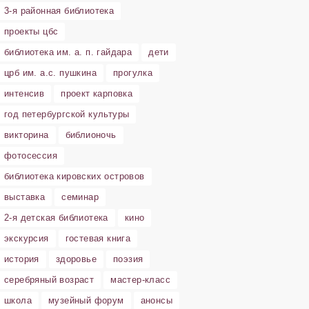
3-я районная библиотека
проекты цбс
библиотека им. а. п. гайдара
дети
црб им. а.с. пушкина
прогулка
интенсив
проект карповка
год петербургской культуры
викторина
библионочь
фотосессия
библиотека кировских островов
выставка
семинар
2-я детская библиотека
кино
экскурсия
гостевая книга
история
здоровье
поэзия
серебряный возраст
мастер-класс
школа
музейный форум
анонсы