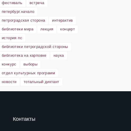
фестиваль
встреча
петербург.начало
петроградская сторона
интерактив
библиотеки мира
лекция
концерт
история пс
библиотеки петроградской стороны
библиотека на карповке
наука
конкурс
выборы
отдел культурных программ
новости
тотальный диктант
Контакты