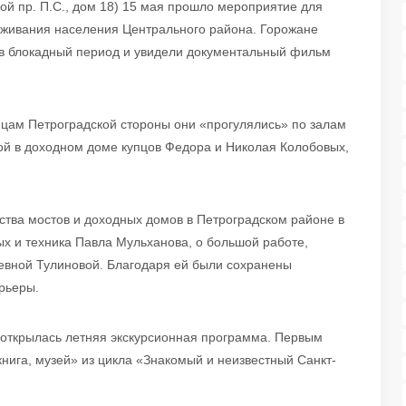
й пр. П.С., дом 18) 15 мая прошло мероприятие для
уживания населения Центрального района. Горожане
 в блокадный период и увидели документальный фильм
ицам Петроградской стороны они «прогулялись» по залам
й в доходном доме купцов Федора и Николая Колобовых,
ства мостов и доходных домов в Петроградском районе в
ых и техника Павла Мульханова, о большой работе,
евной Тулиновой. Благодаря ей были сохранены
рьеры.
 открылась летняя экскурсионная программа. Первым
нига, музей» из цикла «Знакомый и неизвестный Санкт-