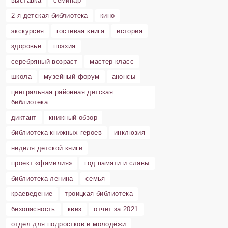
выставка
семинар
2-я детская библиотека
кино
экскурсия
гостевая книга
история
здоровье
поэзия
серебряный возраст
мастер-класс
школа
музейный форум
анонсы
центральная районная детская
библиотека
диктант
книжный обзор
библиотека книжных героев
инклюзия
неделя детской книги
проект «фамилия»
год памяти и славы
библиотека ленина
семья
краеведение
троицкая библиотека
безопасность
квиз
отчет за 2021
отдел для подростков и молодёжи