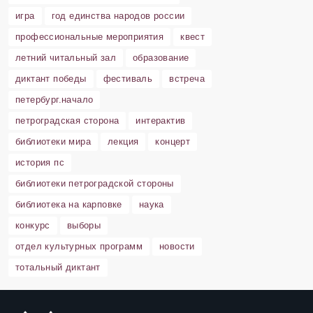
игра
год единства народов россии
профессиональные мероприятия
квест
летний читальный зал
образование
диктант победы
фестиваль
встреча
петербург.начало
петроградская сторона
интерактив
библиотеки мира
лекция
концерт
история пс
библиотеки петроградской стороны
библиотека на карповке
наука
конкурс
выборы
отдел культурных программ
новости
тотальный диктант