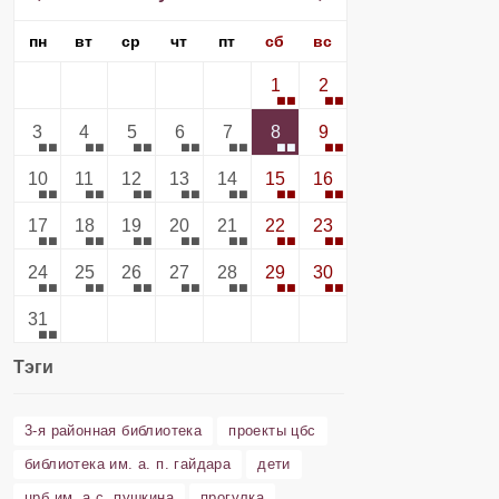
пн
вт
ср
чт
пт
сб
вс
1
2
3
4
5
6
7
8
9
10
11
12
13
14
15
16
17
18
19
20
21
22
23
24
25
26
27
28
29
30
31
Тэги
3-я районная библиотека
проекты цбс
библиотека им. а. п. гайдара
дети
црб им. а.с. пушкина
прогулка