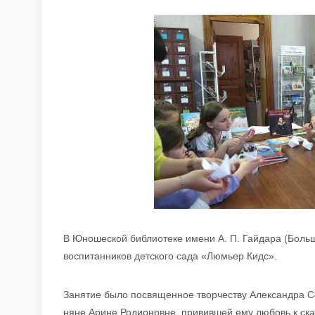
В Юношеской библиотеке имени А. П. Гайдара (Большо
воспитанников детского сада «Люмьер Кидс».
Занятие было посвященное творчеству Александра Се
няне Арине Родионовне, привившей ему любовь к ска