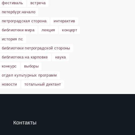
фестиваль
встреча
петербург.начало
петроградская сторона
интерактив
библиотеки мира
лекция
концерт
история пс
библиотеки петроградской стороны
библиотека на карповке
наука
конкурс
выборы
отдел культурных программ
новости
тотальный диктант
Контакты