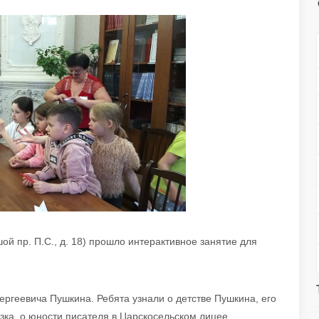
й пр. П.С., д. 18) прошло интерактивное занятие для
ргеевича Пушкина. Ребята узнали о детстве Пушкина, его
зка, о юности писателя в Царскосельском лицее.