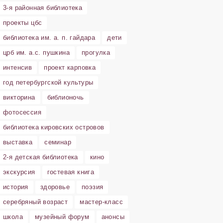
3-я районная библиотека
проекты цбс
библиотека им. а. п. гайдара
дети
црб им. а.с. пушкина
прогулка
интенсив
проект карповка
год петербургской культуры
викторина
библионочь
фотосессия
библиотека кировских островов
выставка
семинар
2-я детская библиотека
кино
экскурсия
гостевая книга
история
здоровье
поэзия
серебряный возраст
мастер-класс
школа
музейный форум
анонсы