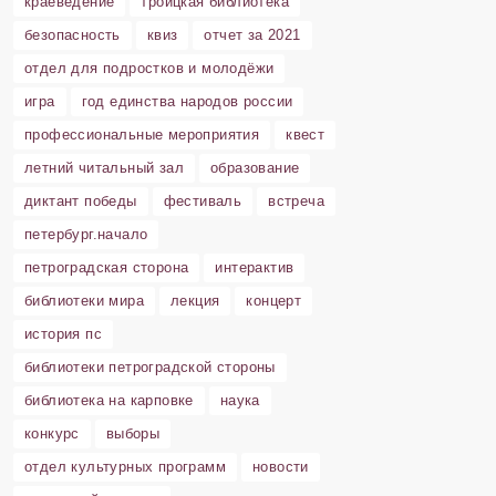
краеведение
троицкая библиотека
безопасность
квиз
отчет за 2021
отдел для подростков и молодёжи
игра
год единства народов россии
профессиональные мероприятия
квест
летний читальный зал
образование
диктант победы
фестиваль
встреча
петербург.начало
петроградская сторона
интерактив
библиотеки мира
лекция
концерт
история пс
библиотеки петроградской стороны
библиотека на карповке
наука
конкурс
выборы
отдел культурных программ
новости