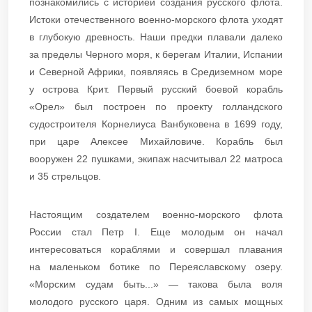
познакомились с историей создания русского флота.
Истоки отечественного военно-морского флота уходят
в глубокую древность. Наши предки плавали далеко
за пределы Черного моря, к берегам Италии, Испании
и Северной Африки, появляясь в Средиземном море
у острова Крит. Первый русский боевой корабль
«Орел» был построен по проекту голландского
судостроителя Корнелиуса Ванбуковена в 1699 году,
при царе Алексее Михайловиче. Корабль был
вооружен 22 пушками, экипаж насчитывал 22 матроса
и 35 стрельцов.
Настоящим создателем военно-морского флота
России стал Петр I. Еще молодым он начал
интересоваться кораблями и совершал плавания
на маленьком ботике по Переяславскому озеру.
«Морским судам быть...» — такова была воля
молодого русского царя. Одним из самых мощных