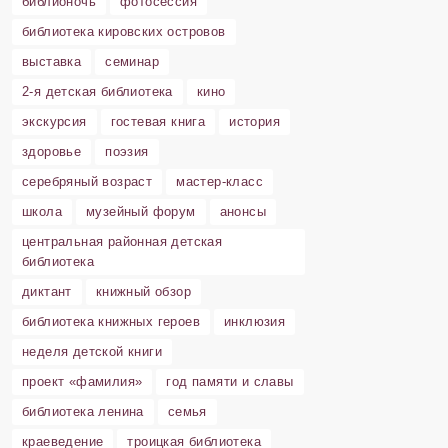
библионочь
фотосессия
библиотека кировских островов
выставка
семинар
2-я детская библиотека
кино
экскурсия
гостевая книга
история
здоровье
поэзия
серебряный возраст
мастер-класс
школа
музейный форум
анонсы
центральная районная детская
библиотека
диктант
книжный обзор
библиотека книжных героев
инклюзия
неделя детской книги
проект «фамилия»
год памяти и славы
библиотека ленина
семья
краеведение
троицкая библиотека