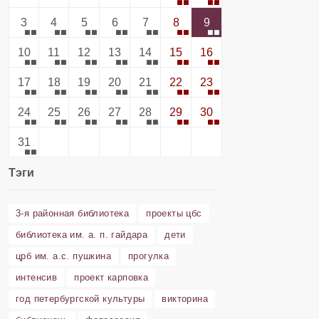
3
4
5
6
7
8
9
10
11
12
13
14
15
16
17
18
19
20
21
22
23
24
25
26
27
28
29
30
31
Тэги
3-я районная библиотека
проекты цбс
библиотека им. а. п. гайдара
дети
црб им. а.с. пушкина
прогулка
интенсив
проект карповка
год петербургской культуры
викторина