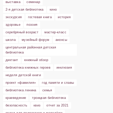
выставка
семинар
2-я детская библиотека
кино
экскурсия
гостевая книга
история
здоровье
поэзия
серебряный возраст
мастер-класс
школа
музейный форум
анонсы
центральная районная детская
библиотека
диктант
книжный обзор
библиотека книжных героев
инклюзия
неделя детской книги
проект «фамилия»
год памяти и славы
библиотека ленина
семья
краеведение
троицкая библиотека
безопасность
квиз
отчет за 2021
отдел для подростков и молодёжи