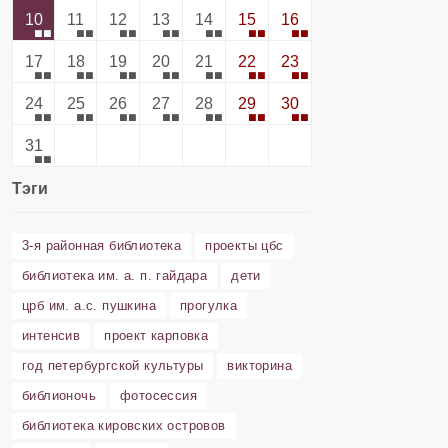
10
11
12
13
14
15
16
17
18
19
20
21
22
23
24
25
26
27
28
29
30
31
Тэги
3-я районная библиотека
проекты цбс
библиотека им. а. п. гайдара
дети
црб им. а.с. пушкина
прогулка
интенсив
проект карповка
год петербургской культуры
викторина
библионочь
фотосессия
библиотека кировских островов