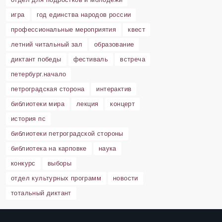
игра
год единства народов россии
профессиональные мероприятия
квест
летний читальный зал
образование
диктант победы
фестиваль
встреча
петербург.начало
петроградская сторона
интерактив
библиотеки мира
лекция
концерт
история пс
библиотеки петроградской стороны
библиотека на карповке
наука
конкурс
выборы
отдел культурных программ
новости
тотальный диктант