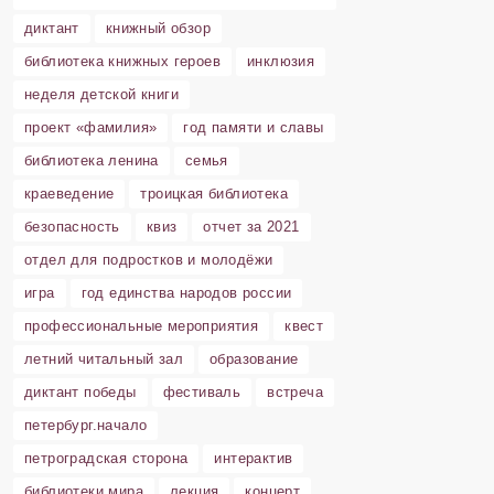
диктант
книжный обзор
библиотека книжных героев
инклюзия
неделя детской книги
проект «фамилия»
год памяти и славы
библиотека ленина
семья
краеведение
троицкая библиотека
безопасность
квиз
отчет за 2021
отдел для подростков и молодёжи
игра
год единства народов россии
профессиональные мероприятия
квест
летний читальный зал
образование
диктант победы
фестиваль
встреча
петербург.начало
петроградская сторона
интерактив
библиотеки мира
лекция
концерт