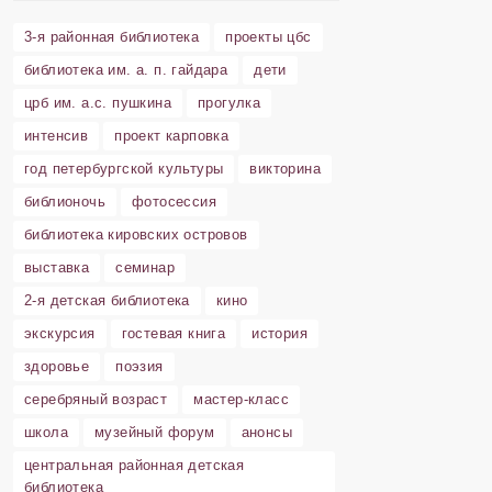
3-я районная библиотека
проекты цбс
библиотека им. а. п. гайдара
дети
црб им. а.с. пушкина
прогулка
интенсив
проект карповка
год петербургской культуры
викторина
библионочь
фотосессия
библиотека кировских островов
выставка
семинар
2-я детская библиотека
кино
экскурсия
гостевая книга
история
здоровье
поэзия
серебряный возраст
мастер-класс
школа
музейный форум
анонсы
центральная районная детская
библиотека