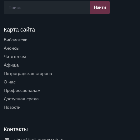
Карта сайта
Библиотеки
Open submenu (Библиотеки)
Анонсы
Читателям
Open submenu (Читателям)
Афиша
Петроградская сторона
Open submenu (Петроградская сторона)
О нас
Open submenu (О нас)
Профессионалам
Open submenu (Профессионалам)
Доступная среда
Open submenu (Доступная среда)
Новости
Контакты
cbspr@cult.gugov.spb.ru