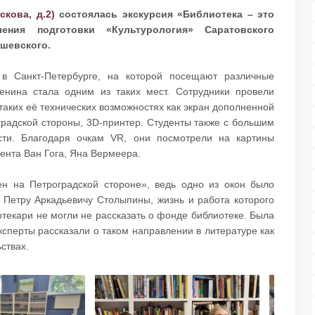
скова, д.2)
состоялась экскурсия «Библиотека – это
ния подготовки «Культурология» Саратовского
ышевского.
 в Санкт-Петербурге, на которой посещают различные
енина стала одним из таких мест. Сотрудники провели
 таких её технических возможностях как экран дополненной
градской стороны, 3D-принтер. Студенты также с большим
сти. Благодаря очкам VR, они посмотрели на картины
ента Ван Гога, Яна Вермеера.
ен на Петроградской стороне», ведь одно из окон было
 Петру Аркадьевичу Столыпины, жизнь и работа которого
отекари не могли не рассказать о фонде библиотеке. Была
сперты рассказали о таком направлении в литературе как
твах.​​