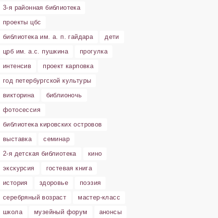
3-я районная библиотека
проекты цбс
библиотека им. а. п. гайдара
дети
црб им. а.с. пушкина
прогулка
интенсив
проект карповка
год петербургской культуры
викторина
библионочь
фотосессия
библиотека кировских островов
выставка
семинар
2-я детская библиотека
кино
экскурсия
гостевая книга
история
здоровье
поэзия
серебряный возраст
мастер-класс
школа
музейный форум
анонсы