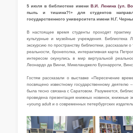
5 июля в библиотеке имени
В.И. Ленина (ул. Во
пыль и тишина?!» для студентов направле
государственного университета имени Н.Г. Черн
В настоящее время студенты проходят практику
культурные и музейные учреждения. Библиотека Л
экскурсию по пространству библиотеки, рассказали о
реальности, бронеполка, интерактивная карта Петро
интересом окунулись в мир виртуальной реально
Леонардо да Винчи, Микеланджело Буонарроти, Винс
Гостям рассказали о выставке «Пересечение врем
посвящено известному государственному деятелю –
была тесно связана с Саратовом. Разумеется, библи
проведена презентация книжных новинок, книжные эк
«young adult и о современных петербургских издательс