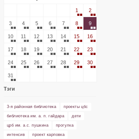
1
2
3
4
5
6
7
8
9
10
11
12
13
14
15
16
17
18
19
20
21
22
23
24
25
26
27
28
29
30
31
Тэги
3-я районная библиотека
проекты цбс
библиотека им. а. п. гайдара
дети
црб им. а.с. пушкина
прогулка
интенсив
проект карповка