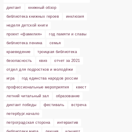
диктант
книжный обзор
библиотека книжных героев
инклюзия
неделя детской книги
проект «фамилия»
год памяти и славы
библиотека ленина
семья
краеведение
троицкая библиотека
безопасность
квиз
отчет за 2021
отдел для подростков и молодёжи
игра
год единства народов россии
профессиональные мероприятия
квест
летний читальный зал
образование
диктант победы
фестиваль
встреча
петербург.начало
петроградская сторона
интерактив
библиотеки мира
лекция
концерт