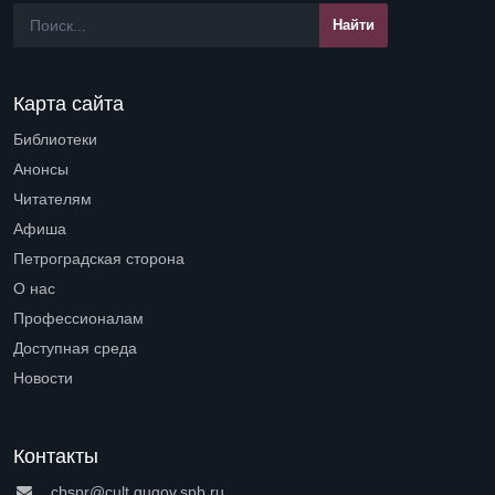
Карта сайта
Библиотеки
Open submenu (Библиотеки)
Анонсы
Читателям
Open submenu (Читателям)
Афиша
Петроградская сторона
Open submenu (Петроградская сторона)
О нас
Open submenu (О нас)
Профессионалам
Open submenu (Профессионалам)
Доступная среда
Open submenu (Доступная среда)
Новости
Контакты
cbspr@cult.gugov.spb.ru