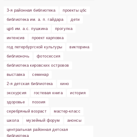
3-я районная библиотека
проекты цбс
библиотека им. а. п. гайдара
дети
црб им. а.с. пушкина
прогулка
интенсив
проект карповка
год петербургской культуры
викторина
библионочь
фотосессия
библиотека кировских островов
выставка
семинар
2-я детская библиотека
кино
экскурсия
гостевая книга
история
здоровье
поэзия
серебряный возраст
мастер-класс
школа
музейный форум
анонсы
центральная районная детская
библиотека