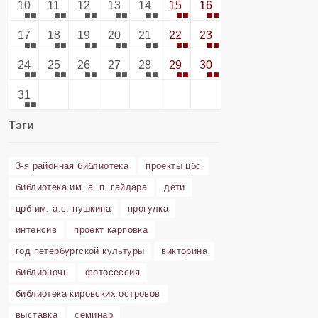
10
11
12
13
14
15
16
17
18
19
20
21
22
23
24
25
26
27
28
29
30
31
Тэги
3-я районная библиотека
проекты цбс
библиотека им. а. п. гайдара
дети
црб им. а.с. пушкина
прогулка
интенсив
проект карповка
год петербургской культуры
викторина
библионочь
фотосессия
библиотека кировских островов
выставка
семинар