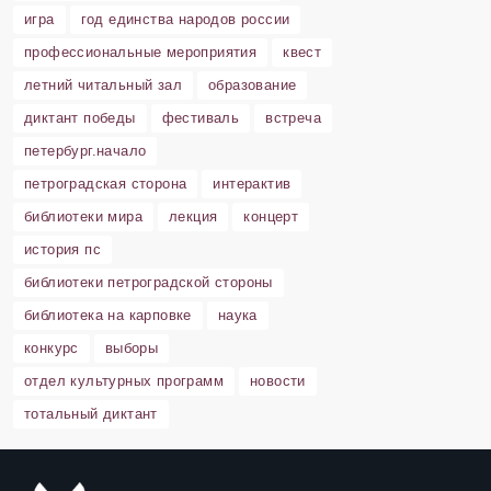
игра
год единства народов россии
профессиональные мероприятия
квест
летний читальный зал
образование
диктант победы
фестиваль
встреча
петербург.начало
петроградская сторона
интерактив
библиотеки мира
лекция
концерт
история пс
библиотеки петроградской стороны
библиотека на карповке
наука
конкурс
выборы
отдел культурных программ
новости
тотальный диктант