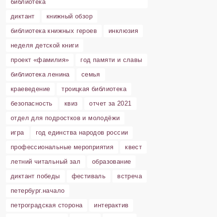
библиотека
диктант
книжный обзор
библиотека книжных героев
инклюзия
неделя детской книги
проект «фамилия»
год памяти и славы
библиотека ленина
семья
краеведение
троицкая библиотека
безопасность
квиз
отчет за 2021
отдел для подростков и молодёжи
игра
год единства народов россии
профессиональные мероприятия
квест
летний читальный зал
образование
диктант победы
фестиваль
встреча
петербург.начало
петроградская сторона
интерактив