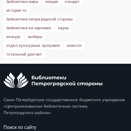
библиотеки мира
лекция
концерт
история пс
библиотеки петроградской стороны
библиотека на карповке
наука
конкурс
выборы
отдел культурных программ
новости
тотальный диктант
Санкт-Петербургское государственное бюджетное учреждение
«Централизованная библиотечная система
Петроградского района»
Поиск по сайту