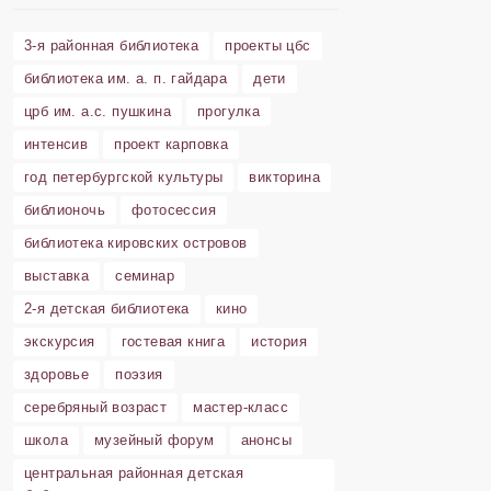
3-я районная библиотека
проекты цбс
библиотека им. а. п. гайдара
дети
црб им. а.с. пушкина
прогулка
интенсив
проект карповка
год петербургской культуры
викторина
библионочь
фотосессия
библиотека кировских островов
выставка
семинар
2-я детская библиотека
кино
экскурсия
гостевая книга
история
здоровье
поэзия
серебряный возраст
мастер-класс
школа
музейный форум
анонсы
центральная районная детская