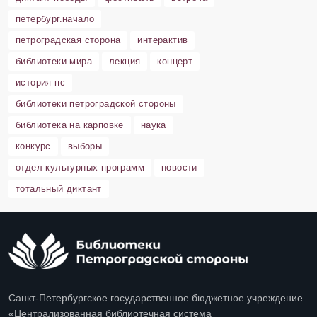
петербург.начало
петроградская сторона
интерактив
библиотеки мира
лекция
концерт
история пс
библиотеки петроградской стороны
библиотека на карповке
наука
конкурс
выборы
отдел культурных программ
новости
тотальный диктант
Санкт-Петербургское государственное бюджетное учреждение
«Централизованная библиотечная система