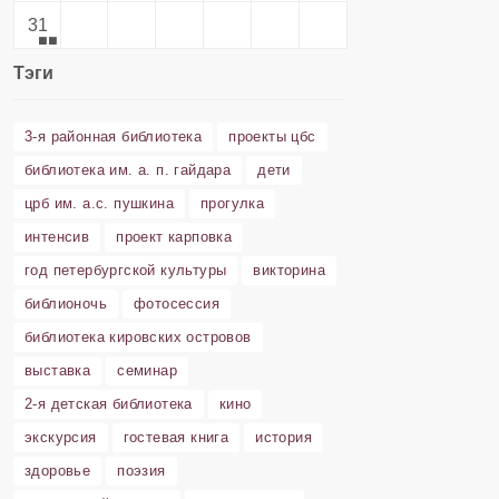
31
Тэги
3-я районная библиотека
проекты цбс
библиотека им. а. п. гайдара
дети
црб им. а.с. пушкина
прогулка
интенсив
проект карповка
год петербургской культуры
викторина
библионочь
фотосессия
библиотека кировских островов
выставка
семинар
2-я детская библиотека
кино
экскурсия
гостевая книга
история
здоровье
поэзия