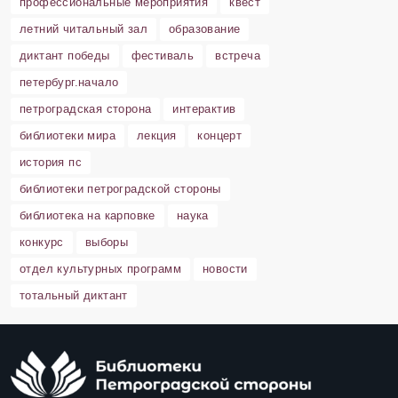
профессиональные мероприятия
квест
летний читальный зал
образование
диктант победы
фестиваль
встреча
петербург.начало
петроградская сторона
интерактив
библиотеки мира
лекция
концерт
история пс
библиотеки петроградской стороны
библиотека на карповке
наука
конкурс
выборы
отдел культурных программ
новости
тотальный диктант