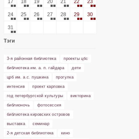
17
18
19
20
21
22
23
24
25
26
27
28
29
30
31
Тэги
3-я районная библиотека
проекты цбс
библиотека им. а. п. гайдара
дети
црб им. а.с. пушкина
прогулка
интенсив
проект карповка
год петербургской культуры
викторина
библионочь
фотосессия
библиотека кировских островов
выставка
семинар
2-я детская библиотека
кино