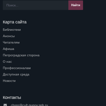
Карта сайта
Библиотеки
Open submenu (Библиотеки)
Анонсы
Читателям
Open submenu (Читателям)
Афиша
Петроградская сторона
Open submenu (Петроградская сторона)
О нас
Open submenu (О нас)
Профессионалам
Open submenu (Профессионалам)
Доступная среда
Open submenu (Доступная среда)
Новости
Контакты
cbspr@cult.gugov.spb.ru