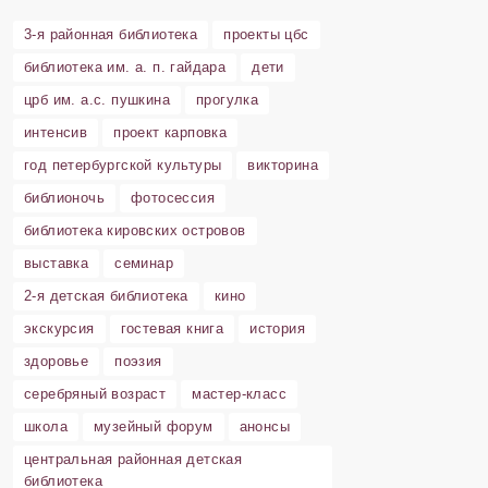
3-я районная библиотека
проекты цбс
библиотека им. а. п. гайдара
дети
црб им. а.с. пушкина
прогулка
интенсив
проект карповка
год петербургской культуры
викторина
библионочь
фотосессия
библиотека кировских островов
выставка
семинар
2-я детская библиотека
кино
экскурсия
гостевая книга
история
здоровье
поэзия
серебряный возраст
мастер-класс
школа
музейный форум
анонсы
центральная районная детская
библиотека