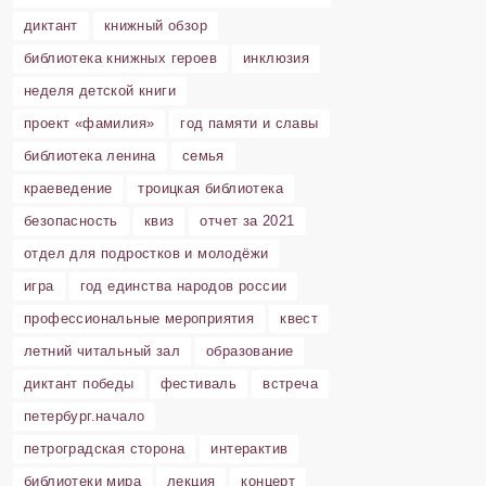
диктант
книжный обзор
библиотека книжных героев
инклюзия
неделя детской книги
проект «фамилия»
год памяти и славы
библиотека ленина
семья
краеведение
троицкая библиотека
безопасность
квиз
отчет за 2021
отдел для подростков и молодёжи
игра
год единства народов россии
профессиональные мероприятия
квест
летний читальный зал
образование
диктант победы
фестиваль
встреча
петербург.начало
петроградская сторона
интерактив
библиотеки мира
лекция
концерт