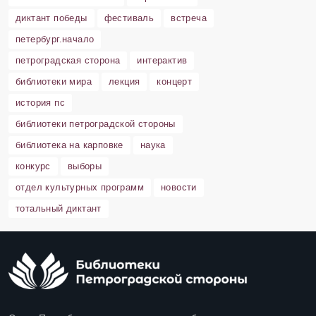
диктант победы
фестиваль
встреча
петербург.начало
петроградская сторона
интерактив
библиотеки мира
лекция
концерт
история пс
библиотеки петроградской стороны
библиотека на карповке
наука
конкурс
выборы
отдел культурных программ
новости
тотальный диктант