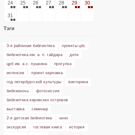
24
25
26
27
28
29
30
31
Тэги
3-я районная библиотека
проекты цбс
библиотека им. а. п. гайдара
дети
црб им. а.с. пушкина
прогулка
интенсив
проект карповка
год петербургской культуры
викторина
библионочь
фотосессия
библиотека кировских островов
выставка
семинар
2-я детская библиотека
кино
экскурсия
гостевая книга
история