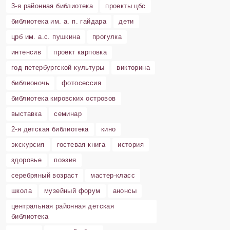
3-я районная библиотека
проекты цбс
библиотека им. а. п. гайдара
дети
црб им. а.с. пушкина
прогулка
интенсив
проект карповка
год петербургской культуры
викторина
библионочь
фотосессия
библиотека кировских островов
выставка
семинар
2-я детская библиотека
кино
экскурсия
гостевая книга
история
здоровье
поэзия
серебряный возраст
мастер-класс
школа
музейный форум
анонсы
центральная районная детская
библиотека