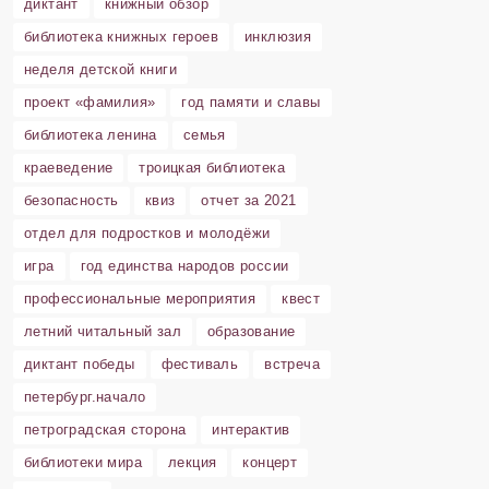
диктант
книжный обзор
библиотека книжных героев
инклюзия
неделя детской книги
проект «фамилия»
год памяти и славы
библиотека ленина
семья
краеведение
троицкая библиотека
безопасность
квиз
отчет за 2021
отдел для подростков и молодёжи
игра
год единства народов россии
профессиональные мероприятия
квест
летний читальный зал
образование
диктант победы
фестиваль
встреча
петербург.начало
петроградская сторона
интерактив
библиотеки мира
лекция
концерт