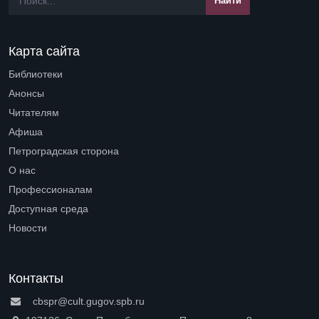
Карта сайта
Библиотеки
Open submenu (Библиотеки)
Анонсы
Читателям
Open submenu (Читателям)
Афиша
Петроградская сторона
Open submenu (Петроградская сторона)
О нас
Open submenu (О нас)
Профессионалам
Open submenu (Профессионалам)
Доступная среда
Open submenu (Доступная среда)
Новости
Контакты
cbspr@cult.gugov.spb.ru