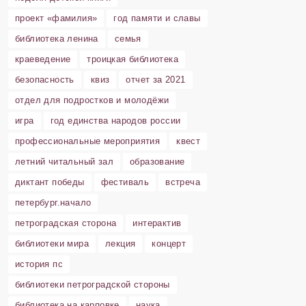
проект «фамилия»
год памяти и славы
библиотека ленина
семья
краеведение
троицкая библиотека
безопасность
квиз
отчет за 2021
отдел для подростков и молодёжи
игра
год единства народов россии
профессиональные мероприятия
квест
летний читальный зал
образование
диктант победы
фестиваль
встреча
петербург.начало
петроградская сторона
интерактив
библиотеки мира
лекция
концерт
история пс
библиотеки петроградской стороны
библиотека на карповке
наука