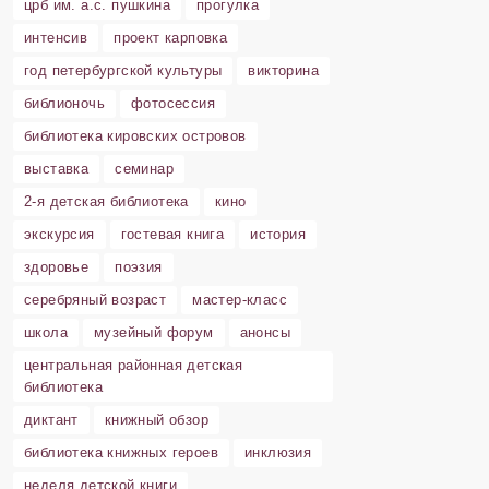
црб им. а.с. пушкина
прогулка
интенсив
проект карповка
год петербургской культуры
викторина
библионочь
фотосессия
библиотека кировских островов
выставка
семинар
2-я детская библиотека
кино
экскурсия
гостевая книга
история
здоровье
поэзия
серебряный возраст
мастер-класс
школа
музейный форум
анонсы
центральная районная детская
библиотека
диктант
книжный обзор
библиотека книжных героев
инклюзия
неделя детской книги