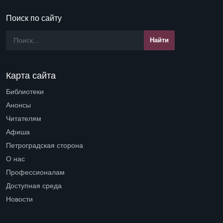
Поиск по сайту
Карта сайта
Библиотеки
Open submenu (Библиотеки)
Анонсы
Читателям
Open submenu (Читателям)
Афиша
Петроградская сторона
Open submenu (Петроградская сторона)
О нас
Open submenu (О нас)
Профессионалам
Open submenu (Профессионалам)
Доступная среда
Open submenu (Доступная среда)
Новости