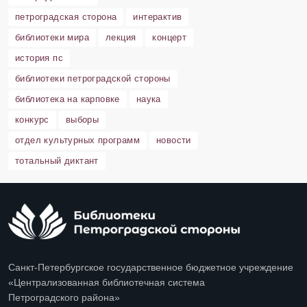
петроградская сторона
интерактив
библиотеки мира
лекция
концерт
история пс
библиотеки петроградской стороны
библиотека на карповке
наука
конкурс
выборы
отдел культурных программ
новости
тотальный диктант
Санкт-Петербургское государственное бюджетное учреждение
«Централизованная библиотечная система
Петроградского района»