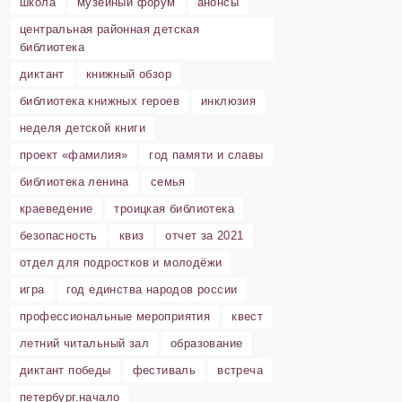
школа
музейный форум
анонсы
центральная районная детская
библиотека
диктант
книжный обзор
библиотека книжных героев
инклюзия
неделя детской книги
проект «фамилия»
год памяти и славы
библиотека ленина
семья
краеведение
троицкая библиотека
безопасность
квиз
отчет за 2021
отдел для подростков и молодёжи
игра
год единства народов россии
профессиональные мероприятия
квест
летний читальный зал
образование
диктант победы
фестиваль
встреча
петербург.начало