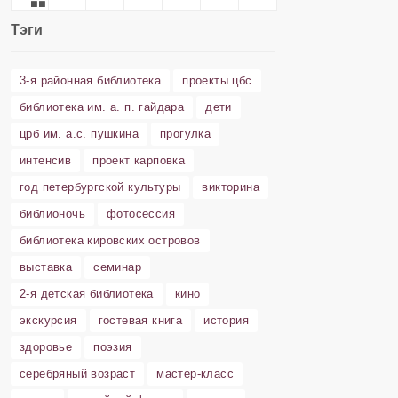
Тэги
3-я районная библиотека
проекты цбс
библиотека им. а. п. гайдара
дети
црб им. а.с. пушкина
прогулка
интенсив
проект карповка
год петербургской культуры
викторина
библионочь
фотосессия
библиотека кировских островов
выставка
семинар
2-я детская библиотека
кино
экскурсия
гостевая книга
история
здоровье
поэзия
серебряный возраст
мастер-класс