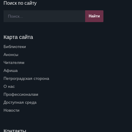
Поиск по сайту
Карта сайта
Библиотеки
Open submenu (Библиотеки)
Анонсы
Читателям
Open submenu (Читателям)
Афиша
Петроградская сторона
Open submenu (Петроградская сторона)
О нас
Open submenu (О нас)
Профессионалам
Open submenu (Профессионалам)
Доступная среда
Open submenu (Доступная среда)
Новости
Контакты