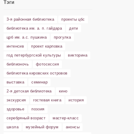
Тэги
3-я районная библиотека
проекты цбс
библиотека им. а. п. гайдара
дети
црб им. а.с. пушкина
прогулка
интенсив
проект карповка
год петербургской культуры
викторина
библионочь
фотосессия
библиотека кировских островов
выставка
семинар
2-я детская библиотека
кино
экскурсия
гостевая книга
история
здоровье
поэзия
серебряный возраст
мастер-класс
школа
музейный форум
анонсы