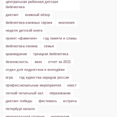
центральная районная детская
библиотека
диктант
книжный обзор
библиотека книжных героев
инклюзия
неделя детской книги
проект «фамилия»
год памяти и славы
библиотека ленина
семья
краеведение
троицкая библиотека
безопасность
квиз
отчет за 2021
отдел для подростков и молодёжи
игра
год единства народов россии
профессиональные мероприятия
квест
летний читальный зал
образование
диктант победы
фестиваль
встреча
петербург.начало
петроградская сторона
интерактив