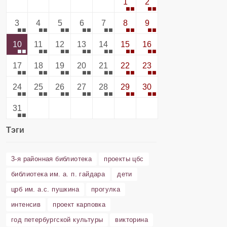
1
2
3
4
5
6
7
8
9
10
11
12
13
14
15
16
17
18
19
20
21
22
23
24
25
26
27
28
29
30
31
Тэги
3-я районная библиотека
проекты цбс
библиотека им. а. п. гайдара
дети
црб им. а.с. пушкина
прогулка
интенсив
проект карповка
год петербургской культуры
викторина