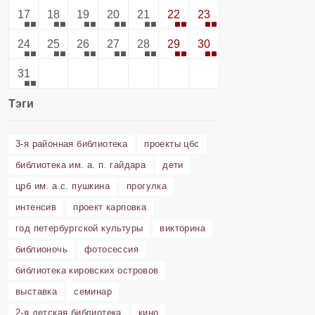
17
18
19
20
21
22
23
24
25
26
27
28
29
30
31
Тэги
3-я районная библиотека
проекты цбс
библиотека им. а. п. гайдара
дети
црб им. а.с. пушкина
прогулка
интенсив
проект карповка
год петербургской культуры
викторина
библионочь
фотосессия
библиотека кировских островов
выставка
семинар
2-я детская библиотека
кино