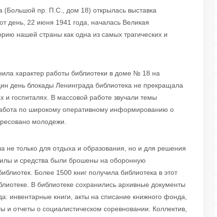
 (Большой пр. П.С., дом 18) открылась выставка
от день, 22 июня 1941 года, началась Великая
орию нашей страны как одна из самых трагических и
нила характер работы библиотеки в доме № 18 на
дин день блокады Ленинграда библиотека не прекращала
х и госпиталях. В массовой работе звучали темы
 работа по широкому оперативному информированию о
дресовано молодежи.
а не только для отдыха и образования, но и для решения
 силы и средства были брошены на оборонную
блиотек. Более 1500 книг получила библиотека в этот
библиотеке. В библиотеке сохранились архивные документы
а: инвентарные книги, акты на списание книжного фонда,
ы и отчеты о социалистическом соревновании. Коллектив,