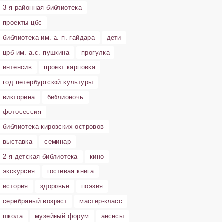
3-я районная библиотека
проекты цбс
библиотека им. а. п. гайдара
дети
црб им. а.с. пушкина
прогулка
интенсив
проект карповка
год петербургской культуры
викторина
библионочь
фотосессия
библиотека кировских островов
выставка
семинар
2-я детская библиотека
кино
экскурсия
гостевая книга
история
здоровье
поэзия
серебряный возраст
мастер-класс
школа
музейный форум
анонсы