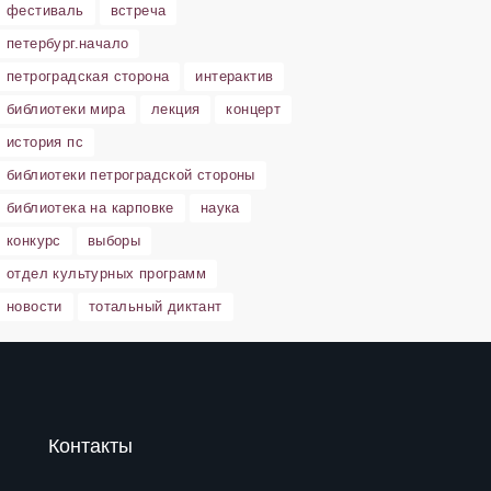
фестиваль
встреча
петербург.начало
петроградская сторона
интерактив
библиотеки мира
лекция
концерт
история пс
библиотеки петроградской стороны
библиотека на карповке
наука
конкурс
выборы
отдел культурных программ
новости
тотальный диктант
Контакты