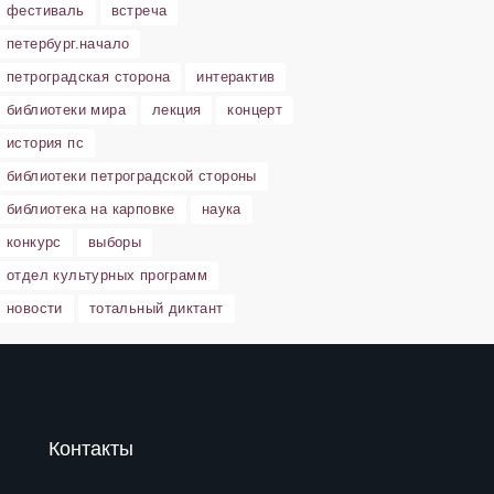
фестиваль
встреча
петербург.начало
петроградская сторона
интерактив
библиотеки мира
лекция
концерт
история пс
библиотеки петроградской стороны
библиотека на карповке
наука
конкурс
выборы
отдел культурных программ
новости
тотальный диктант
Контакты