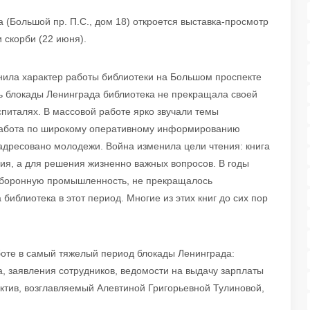
 (Большой пр. П.С., дом 18) откроется выставка-просмотр
 скорби (22 июня).
нила характер работы библиотеки на Большом проспекте
ь блокады Ленинграда библиотека не прекращала своей
спиталях. В массовой работе ярко звучали темы
 работа по широкому оперативному информированию
адресовано молодежи. Война изменила цели чтения: книга
ния, а для решения жизненно важных вопросов. В годы
 оборонную промышленность, не прекращалось
библиотека в этот период. Многие из этих книг до сих пор
боте в самый тяжелый период блокады Ленинграда:
а, заявления сотрудников, ведомости на выдачу зарплаты
ктив, возглавляемый Алевтиной Григорьевной Тулиновой,