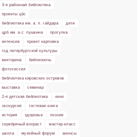
3-я районная библиотека
проекты цбс
библиотека им. а. п. гайдара
дети
црб им. а.с. пушкина
прогулка
интенсив
проект карповка
год петербургской культуры
викторина
библионочь
фотосессия
библиотека кировских островов
выставка
семинар
2-я детская библиотека
кино
экскурсия
гостевая книга
история
здоровье
поэзия
серебряный возраст
мастер-класс
школа
музейный форум
анонсы