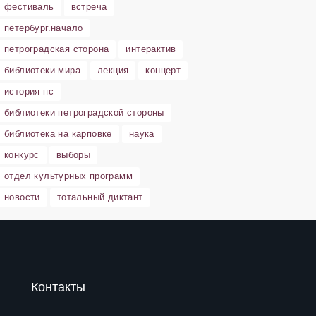
фестиваль
встреча
петербург.начало
петроградская сторона
интерактив
библиотеки мира
лекция
концерт
история пс
библиотеки петроградской стороны
библиотека на карповке
наука
конкурс
выборы
отдел культурных программ
новости
тотальный диктант
Контакты