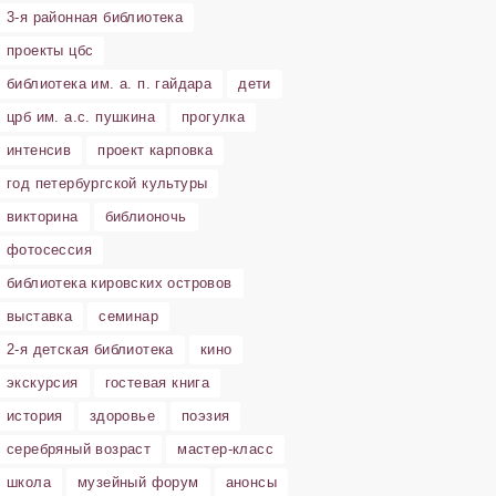
3-я районная библиотека
проекты цбс
библиотека им. а. п. гайдара
дети
црб им. а.с. пушкина
прогулка
интенсив
проект карповка
год петербургской культуры
викторина
библионочь
фотосессия
библиотека кировских островов
выставка
семинар
2-я детская библиотека
кино
экскурсия
гостевая книга
история
здоровье
поэзия
серебряный возраст
мастер-класс
школа
музейный форум
анонсы