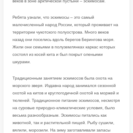
веков в зоне арктической пустыни – эскимосам.
Ребята узнали, что эскимосы – это самый
малочисленный народ России, который проживает на
территории чукотского полуострова. Много веков
назад они поселись вдоль берегов Берингова моря.
Жили они семьями в полуземлянках каркас которых
состоял из косей кита и был покрыт оленьими
шкурами.
Традиционным занятием эскимосов была охота на
морского зверя. Издавна народ занимался сезонной
охотой на китов и круглогодичной охотой на моржей и
тюленей. Традиционное питание эскимосов, несмотря
на суровые природно-климатические условия, было
весьма разнообразным. Эскимосы питались как
животной, так и растительной пищей. Рыбу сушили,
вялили, морозили. На зиму заготавливали запасы