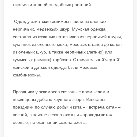
листьев и корней съедобных растений.
Одежду азиатские эскимосы шили из оленьих,
нерпичьих, медвежьих шкур. Мужская одежда
состояла из кожаных натазников из нерпичьей шкуры,
кухлянок из оленьего меха, меховых штанов до колен
из оленьих шкур, а также нерпичьих (летних) или
кумысных (зимних) торбазов. Отличительной̆ чертой̆
женской̆ и детской̆ одежды были меховые
комбинезоны.
Праздники у эскимосов связаны с промыслом и
посвящены добыче крупного зверя. Известны
праздники по случаю добычи кита – «встреча кита» –
весной, в начале сезона охоты и «проводы кита»
осенью, по окончании сезона охоты.