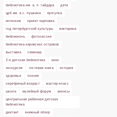
библиотека им. а. п. гайдара
дети
црб им. а.с. пушкина
прогулка
интенсив
проект карповка
год петербургской культуры
викторина
библионочь
фотосессия
библиотека кировских островов
выставка
семинар
2-я детская библиотека
кино
экскурсия
гостевая книга
история
здоровье
поэзия
серебряный возраст
мастер-класс
школа
музейный форум
анонсы
центральная районная детская
библиотека
диктант
книжный обзор