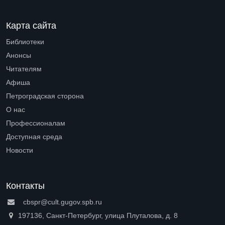
Карта сайта
Библиотеки
Open submenu (Библиотеки)
Анонсы
Читателям
Open submenu (Читателям)
Афиша
Петроградская сторона
Open submenu (Петроградская сторона)
О нас
Open submenu (О нас)
Профессионалам
Open submenu (Профессионалам)
Доступная среда
Open submenu (Доступная среда)
Новости
Контакты
cbspr@cult.gugov.spb.ru
197136, Санкт-Петербург, улица Плуталова, д. 8