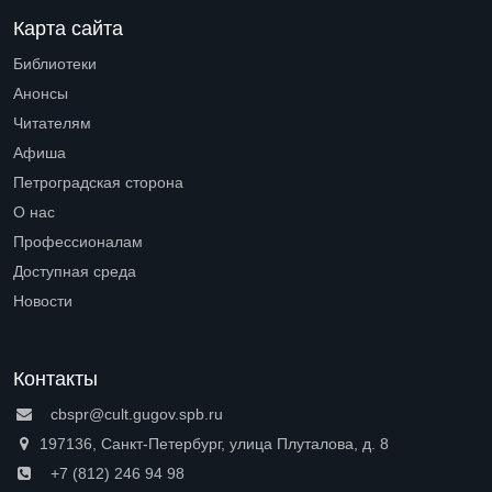
Карта сайта
Библиотеки
Open submenu (Библиотеки)
Анонсы
Читателям
Open submenu (Читателям)
Афиша
Петроградская сторона
Open submenu (Петроградская сторона)
О нас
Open submenu (О нас)
Профессионалам
Open submenu (Профессионалам)
Доступная среда
Open submenu (Доступная среда)
Новости
Контакты
cbspr@cult.gugov.spb.ru
197136, Санкт-Петербург, улица Плуталова, д. 8
+7 (812) 246 94 98