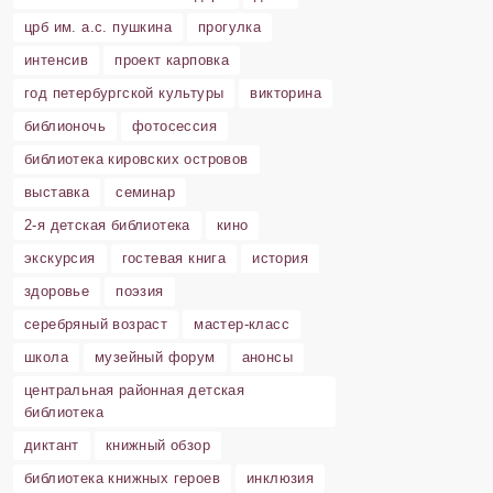
црб им. а.с. пушкина
прогулка
интенсив
проект карповка
год петербургской культуры
викторина
библионочь
фотосессия
библиотека кировских островов
выставка
семинар
2-я детская библиотека
кино
экскурсия
гостевая книга
история
здоровье
поэзия
серебряный возраст
мастер-класс
школа
музейный форум
анонсы
центральная районная детская
библиотека
диктант
книжный обзор
библиотека книжных героев
инклюзия