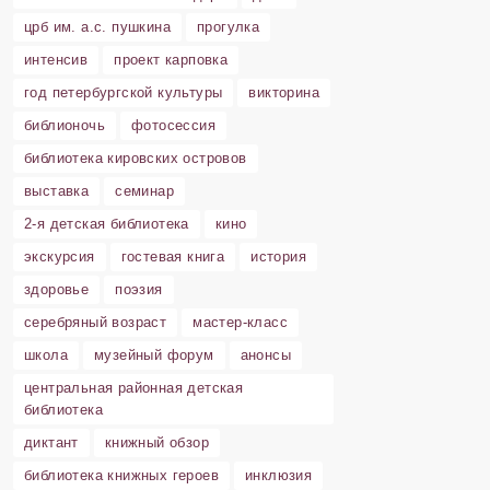
црб им. а.с. пушкина
прогулка
интенсив
проект карповка
год петербургской культуры
викторина
библионочь
фотосессия
библиотека кировских островов
выставка
семинар
2-я детская библиотека
кино
экскурсия
гостевая книга
история
здоровье
поэзия
серебряный возраст
мастер-класс
школа
музейный форум
анонсы
центральная районная детская
библиотека
диктант
книжный обзор
библиотека книжных героев
инклюзия