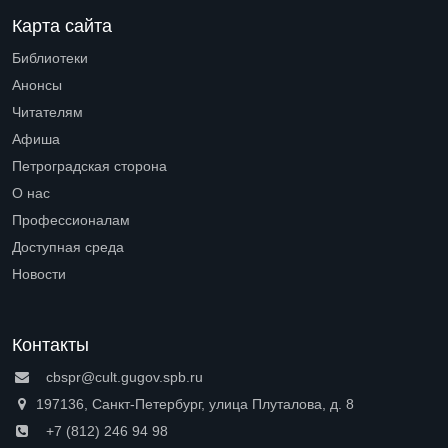
Карта сайта
Библиотеки
Open submenu (Библиотеки)
Анонсы
Читателям
Open submenu (Читателям)
Афиша
Петроградская сторона
Open submenu (Петроградская сторона)
О нас
Open submenu (О нас)
Профессионалам
Open submenu (Профессионалам)
Доступная среда
Open submenu (Доступная среда)
Новости
Контакты
cbspr@cult.gugov.spb.ru
197136, Санкт-Петербург, улица Плуталова, д. 8
+7 (812) 246 94 98