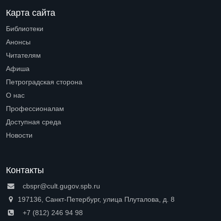
Карта сайта
Библиотеки
Open submenu (Библиотеки)
Анонсы
Читателям
Open submenu (Читателям)
Афиша
Петроградская сторона
Open submenu (Петроградская сторона)
О нас
Open submenu (О нас)
Профессионалам
Open submenu (Профессионалам)
Доступная среда
Open submenu (Доступная среда)
Новости
Контакты
cbspr@cult.gugov.spb.ru
197136, Санкт-Петербург, улица Плуталова, д. 8
+7 (812) 246 94 98