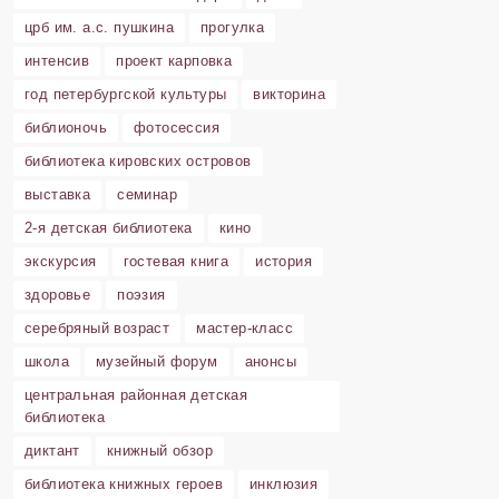
црб им. а.с. пушкина
прогулка
интенсив
проект карповка
год петербургской культуры
викторина
библионочь
фотосессия
библиотека кировских островов
выставка
семинар
2-я детская библиотека
кино
экскурсия
гостевая книга
история
здоровье
поэзия
серебряный возраст
мастер-класс
школа
музейный форум
анонсы
центральная районная детская
библиотека
диктант
книжный обзор
библиотека книжных героев
инклюзия