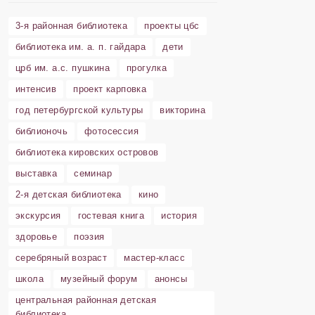
3-я районная библиотека
проекты цбс
библиотека им. а. п. гайдара
дети
црб им. а.с. пушкина
прогулка
интенсив
проект карповка
год петербургской культуры
викторина
библионочь
фотосессия
библиотека кировских островов
выставка
семинар
2-я детская библиотека
кино
экскурсия
гостевая книга
история
здоровье
поэзия
серебряный возраст
мастер-класс
школа
музейный форум
анонсы
центральная районная детская
библиотека