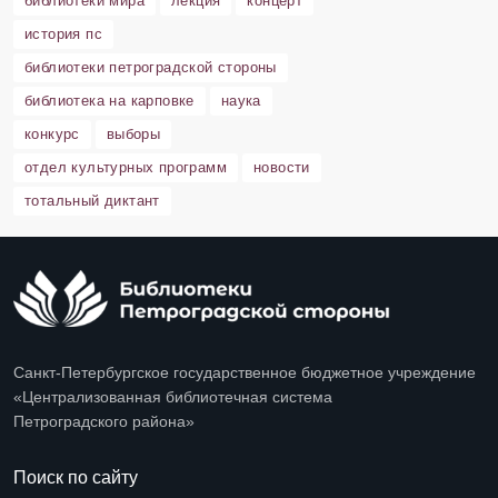
библиотеки мира
лекция
концерт
история пс
библиотеки петроградской стороны
библиотека на карповке
наука
конкурс
выборы
отдел культурных программ
новости
тотальный диктант
Санкт-Петербургское государственное бюджетное учреждение
«Централизованная библиотечная система
Петроградского района»
Поиск по сайту