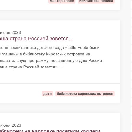
мастер-класс
библиотека ленина
 июня 2023
ша страна Россией зовется...
июня воспитанники детского сада «Little Foot» были
иглашены в библиотеку Кировских островов на
знавательную программу, посвященную Дню России
аша страна Россией зовется»....
дети
библиотека кировских островов
 июня 2023
блиотеку на Карповке посетили коллеги