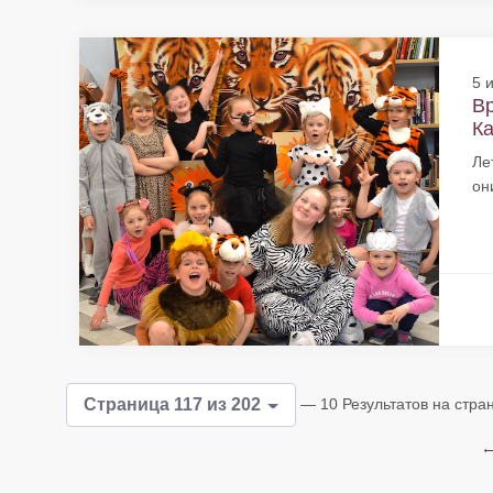
5 
Вр
Ка
Ле
он
— 10 Результатов на стра
Страница 117 из 202
←