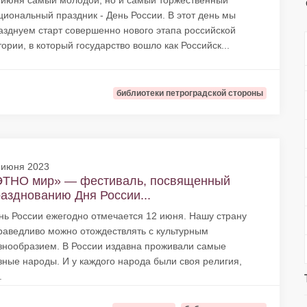
 июня самый молодой, но и самый торжественный
циональный праздник - День России. В этот день мы
азднуем старт совершенно нового этапа российской
тории, в который государство вошло как Российск...
библиотеки петроградской стороны
 июня 2023
ЭТНО мир» — фестиваль, посвященный
азднованию Дня России...
нь России ежегодно отмечается 12 июня. Нашу страну
раведливо можно отождествлять с культурным
знообразием. В России издавна проживали самые
зные народы. И у каждого народа были своя религия,
.