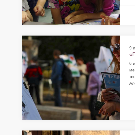
9 
«П
6 
ме
тв
Ал