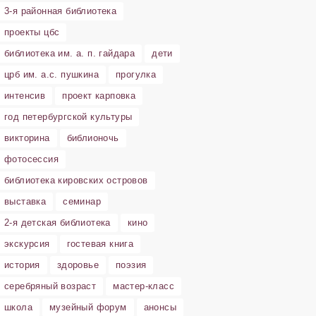
3-я районная библиотека
проекты цбс
библиотека им. а. п. гайдара
дети
црб им. а.с. пушкина
прогулка
интенсив
проект карповка
год петербургской культуры
викторина
библионочь
фотосессия
библиотека кировских островов
выставка
семинар
2-я детская библиотека
кино
экскурсия
гостевая книга
история
здоровье
поэзия
серебряный возраст
мастер-класс
школа
музейный форум
анонсы