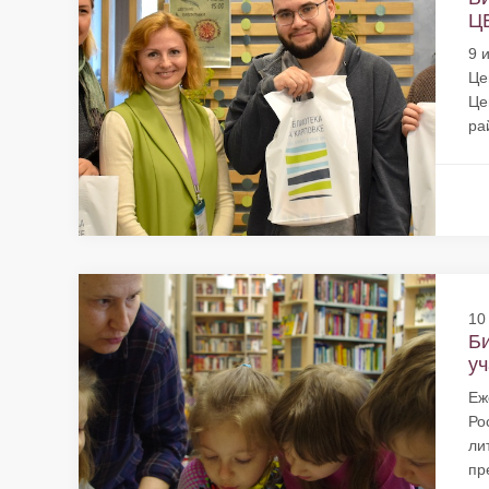
ЦБ
9 
Це
Це
ра
10
Би
уч
Еж
Ро
ли
пр