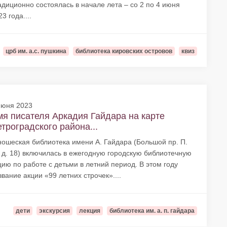
адиционно состоялась в начале лета – со 2 по 4 июня
3 года....
црб им. а.с. пушкина
библиотека кировских островов
квиз
июня 2023
я писателя Аркадия Гайдара на карте
троградского района...
ошеская библиотека имени А. Гайдара (Большой пр. П.
, д. 18) включилась в ежегодную городскую библиотечную
цию по работе с детьми в летний период. В этом году
звание акции «99 летних строчек»....
дети
экскурсия
лекция
библиотека им. а. п. гайдара