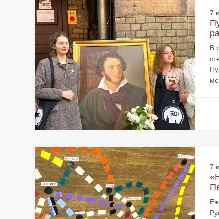
7 
Пу
ра
В 
ст
Пу
ме
7 
«Н
Пе
Еж
Ру