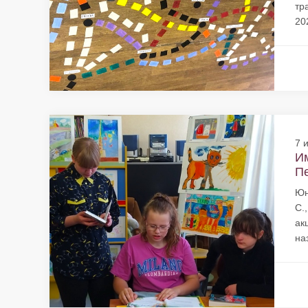
тр
202
7 
Им
Пе
Юн
С.
ак
на