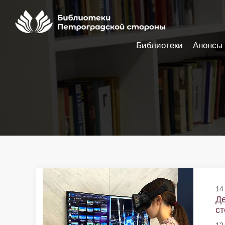
Библиотеки
Анонсы
Настройки доступности
14
Де
ст