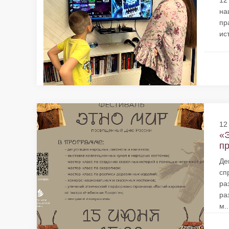
12
на
пр
ис
12
«
пр
Де
сп
ра
ра
м..