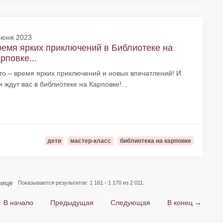
июня 2023
емя ярких приключений в Библиотеке на
рповке...
то – время ярких приключений и новых впечатлений! И
и ждут вас в библиотеке на Карповке!...
дети
мастер-класс
библиотека на карповке
нице
Показывается результатов: 1 161 - 1 170 из 2 011.
 В начало
Предыдущая
Следующая
В конец →