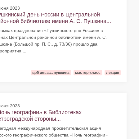
июня 2023
шкинский день России в Центральной
йонной библиотеке имени А. С. Пушкина...
рамках празднования «Пушкинского дня России» в
енах Центральной районной библиотеки имени А. С.
шкина (Большой пр. П. С., д. 73/36) прошло два
роприятия....
црб им. а.с. пушкина
мастер-класс
лекция
июня 2023
очь географии» в Библиотеках
троградской стороны...
егодная международная просветительская акция
сского географического общества «Ночь географии»