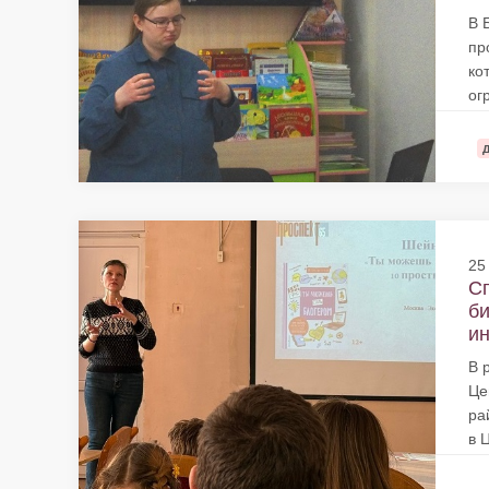
В 
пр
ко
ог
25
Сп
би
ин
В 
Це
ра
в 