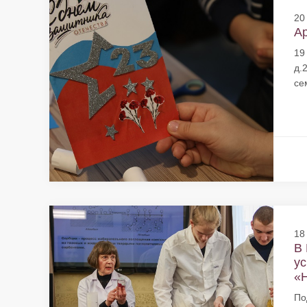
20
Ар
19
д.
се
18
В 
ус
«Н
По