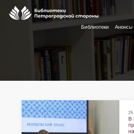
Библиотеки
Анонсы
Настройки доступности
25
В 
пр
на