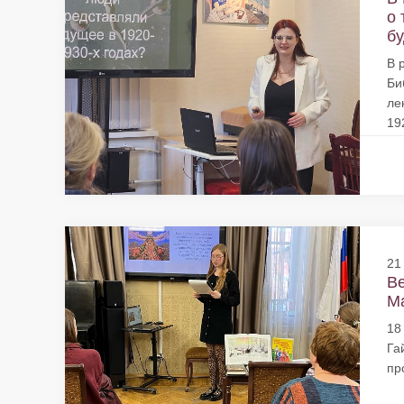
о 
бу
В 
Би
ле
19
21
Ве
Ма
18
Га
пр