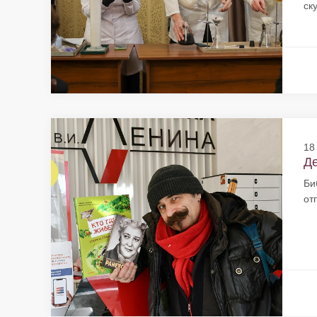
ск
18
Де
Би
от