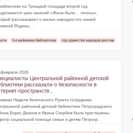
Библиотеке на Троицкой площади второй год
одолжается цикл занятий «Жили-были… этносы»,
торый рассказывает о малых народностях нашей
ромной Родины....
дети
3-я районная библиотека
год единства народов россии
 февраля 2026
ециалисты Центральной районной детской
блиотеки рассказали о безопасности в
тернет-пространств...
рамках Недели безопасного Рунета сотрудники
нтральной районной детской библиотеки Петроградского
йона Борис Дианов и Ирина Скорбеж были приглашены
Центр социальной помощи семье и детям Петрогр...