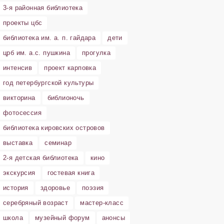
3-я районная библиотека
проекты цбс
библиотека им. а. п. гайдара
дети
црб им. а.с. пушкина
прогулка
интенсив
проект карповка
год петербургской культуры
викторина
библионочь
фотосессия
библиотека кировских островов
выставка
семинар
2-я детская библиотека
кино
экскурсия
гостевая книга
история
здоровье
поэзия
серебряный возраст
мастер-класс
школа
музейный форум
анонсы