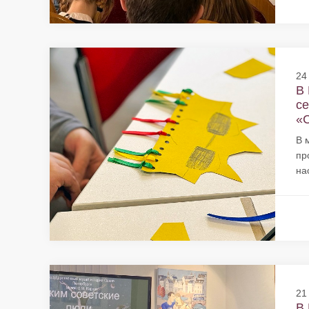
24
В 
се
«С
В 
пр
на
21
В 