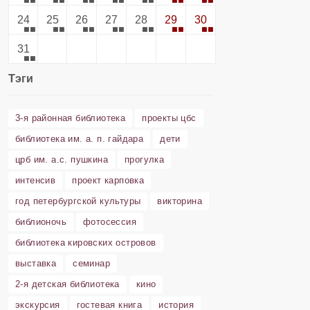
24
25
26
27
28
29
30
31
Тэги
3-я районная библиотека
проекты цбс
библиотека им. а. п. гайдара
дети
црб им. а.с. пушкина
прогулка
интенсив
проект карповка
год петербургской культуры
викторина
библионочь
фотосессия
библиотека кировских островов
выставка
семинар
2-я детская библиотека
кино
экскурсия
гостевая книга
история