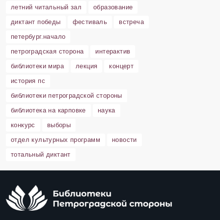
летний читальный зал
образование
диктант победы
фестиваль
встреча
петербург.начало
петроградская сторона
интерактив
библиотеки мира
лекция
концерт
история пс
библиотеки петроградской стороны
библиотека на карповке
наука
конкурс
выборы
отдел культурных программ
новости
тотальный диктант