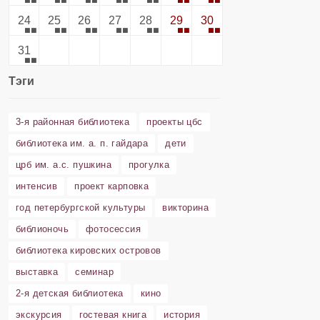
24
25
26
27
28
29
30
31
Тэги
3-я районная библиотека
проекты цбс
библиотека им. а. п. гайдара
дети
црб им. а.с. пушкина
прогулка
интенсив
проект карповка
год петербургской культуры
викторина
библионочь
фотосессия
библиотека кировских островов
выставка
семинар
2-я детская библиотека
кино
экскурсия
гостевая книга
история