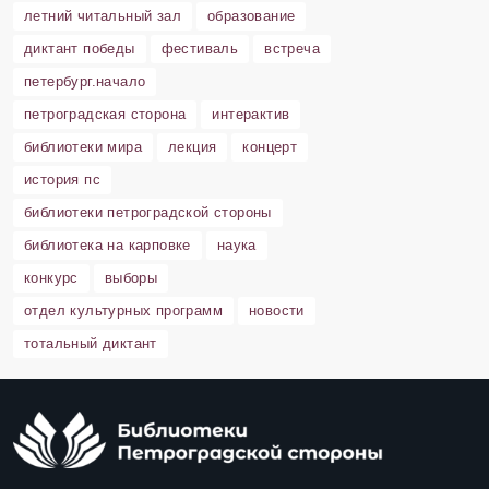
летний читальный зал
образование
диктант победы
фестиваль
встреча
петербург.начало
петроградская сторона
интерактив
библиотеки мира
лекция
концерт
история пс
библиотеки петроградской стороны
библиотека на карповке
наука
конкурс
выборы
отдел культурных программ
новости
тотальный диктант