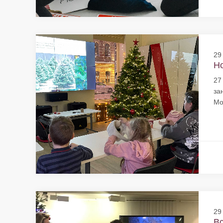
29
Но
27
за
Мо
29
Вс