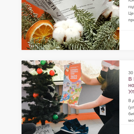
Юн
го
Це
пр
30
В 
но
Ул
В 
(у
би
мо