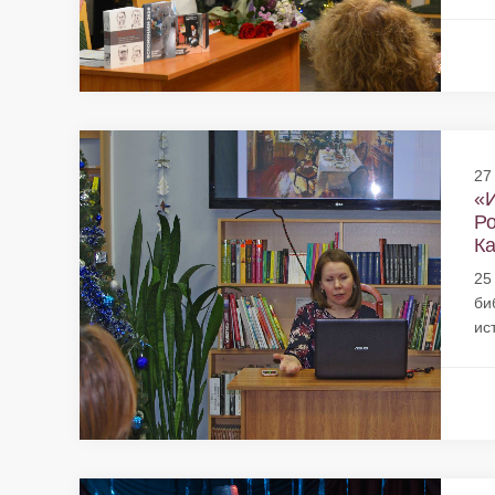
27
«И
Ро
Ка
25
би
ис