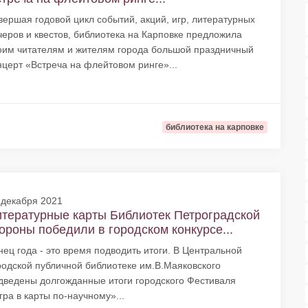
вершая годовой цикл событий, акций, игр, литературных
черов и квестов, библиотека на Карповке предложила
оим читателям и жителям города большой праздничный
нцерт «Встреча на флейтовом ринге»...
библиотека на карповке
 декабря 2021
тературные карты Библиотек Петроградской
ороны победили в городском конкурсе...
нец года - это время подводить итоги. В Центральной
родской публичной библиотеке им.В.Маяковского
дведены долгожданные итоги городского Фестиваля
гра в карты по-научному»...