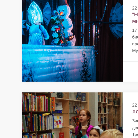
22
"Н
мн
17
би
пр
Му
22
Хо
Зи
де
Тр