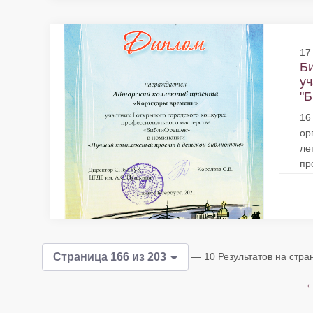
17
Би
уч
"Б
16
ор
ле
пр
— 10 Результатов на стра
Страница 166 из 203
←