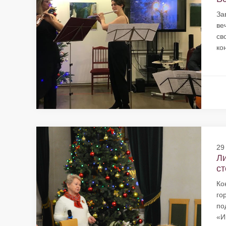
За
ве
св
ко
29
Ли
ст
Ко
го
по
«И