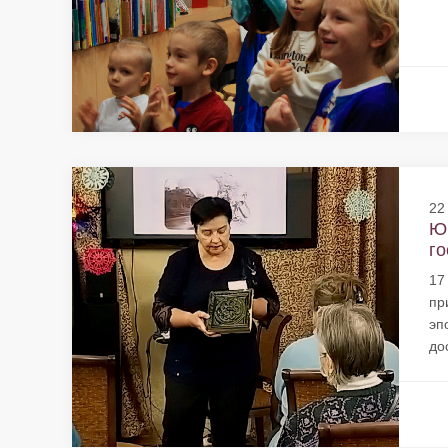
22
Ю
го
17
пр
эп
до