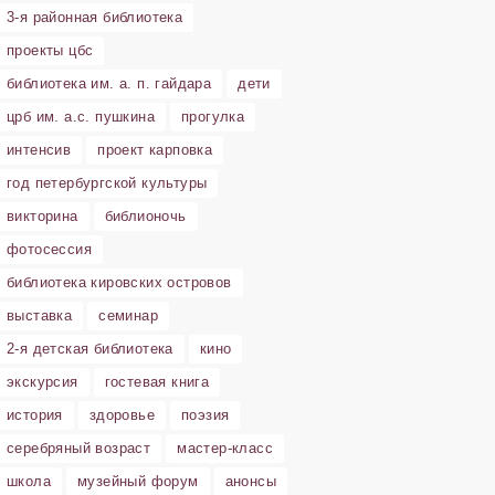
3-я районная библиотека
проекты цбс
библиотека им. а. п. гайдара
дети
црб им. а.с. пушкина
прогулка
интенсив
проект карповка
год петербургской культуры
викторина
библионочь
фотосессия
библиотека кировских островов
выставка
семинар
2-я детская библиотека
кино
экскурсия
гостевая книга
история
здоровье
поэзия
серебряный возраст
мастер-класс
школа
музейный форум
анонсы