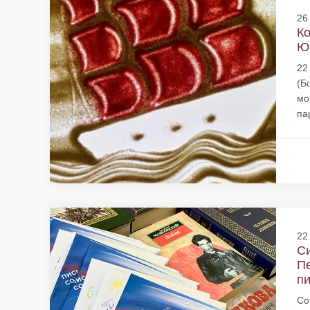
26
Ко
Юн
22
(Б
мо
пар
22
Си
Пе
пи
Со