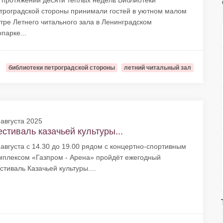
 протяжении десяти теплых недель Библиотеки
троградской стороны принимали гостей в уютном малом
тре Летнего читального зала в Ленинградском
опарке...
библиотеки петроградской стороны
летний читальный зал
 августа 2025
стиваль казачьей культуры...
 августа с 14.30 до 19.00 рядом с концертно-спортивным
мплексом «Газпром - Арена» пройдёт ежегодный
стиваль Казачьей культуры....