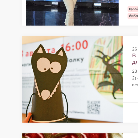
проф
библ
26
В 
дл
23
2)
ист