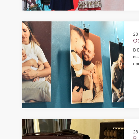
28
Ос
В 
вы
ор
28
В 