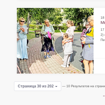
18
Мы
17
2)
Пе
— 10 Результатов на стран
Страница 30 из 202
←