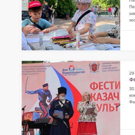
На
Пе
ша
зо
29
Фе
30
ко
Фе