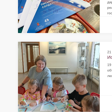
да
ре
го
21
Ис
19
об
лю