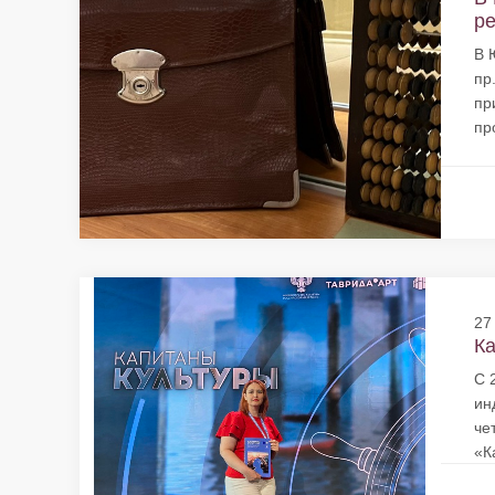
ре
В 
пр
пр
пр
27
Ка
С 
ин
че
«К