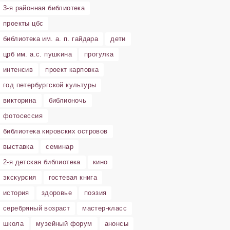
3-я районная библиотека
проекты цбс
библиотека им. а. п. гайдара
дети
црб им. а.с. пушкина
прогулка
интенсив
проект карповка
год петербургской культуры
викторина
библионочь
фотосессия
библиотека кировских островов
выставка
семинар
2-я детская библиотека
кино
экскурсия
гостевая книга
история
здоровье
поэзия
серебряный возраст
мастер-класс
школа
музейный форум
анонсы