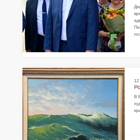
Ди
вр
ад
Пе
поз
12
Ро
В 
ху
кр