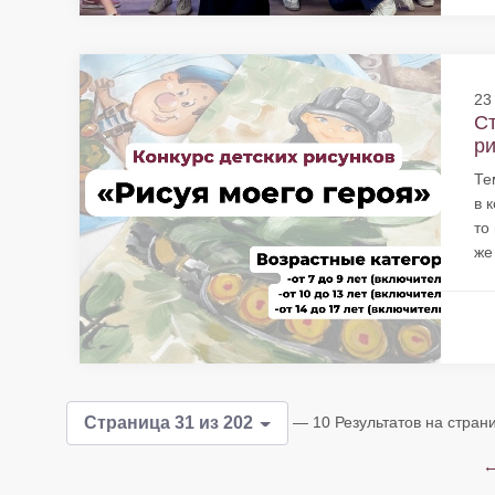
23
Ст
ри
Те
в 
то
же
— 10 Результатов на стран
Страница 31 из 202
←