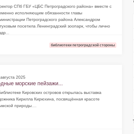
ректор СПб ГБУ «ЦБС Петроградского района» вместе с
еменно исполняющим обязанности главы
министрации Петроградского района Александром
туховым посетила Ленинградский зоопарк, чтобы лично
др...
библиотеки петроградской стороны
 августа 2025
дные морские пейзажи...
Библиотеке Кировских островов открылась выставка
дожника Кирилла Кирюхина, посвящённая красоте
ымской природы....