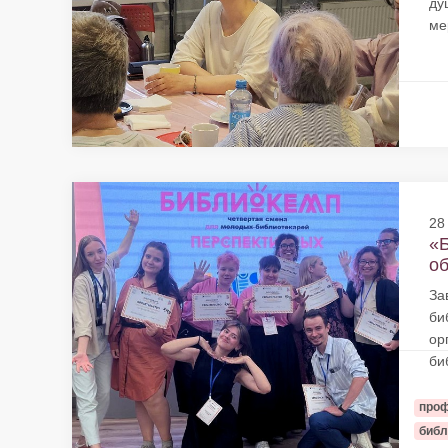
ду
ме
28
«Б
об
За
би
ор
би
проф
библ