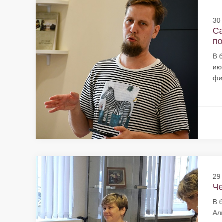
30
Са
по
В 
ию
фи
29
Че
В 
Ал