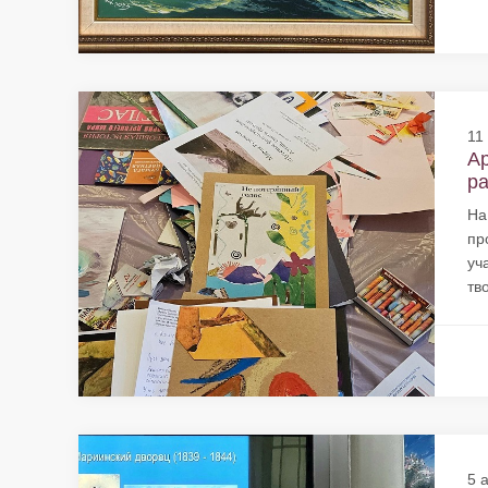
11
Ар
ра
На
пр
уч
тв
5 