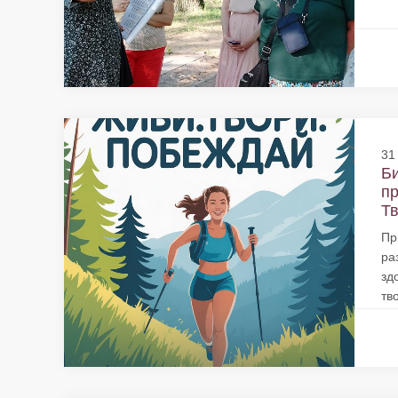
31
Би
пр
Тв
Пр
ра
зд
тв