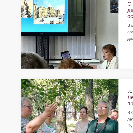
О 
дв
ос
В 
со
дв
31
Ле
пр
В 
ле
Пу