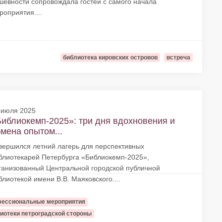
шевности сопровождала гостей с самого начала
роприятия....
библиотека кировских островов
встреча
 июля 2025
иблиокемп-2025»: три дня вдохновения и
мена опытом...
вершился летний лагерь для перспективных
блиотекарей Петербурга «Библиокемп-2025»,
ганизованный Центральной городской публичной
блиотекой имени В.В. Маяковского....
ессиональные мероприятия
иотеки петроградской стороны