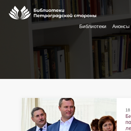
Библиотеки
Анонсы
Настройки доступности
18
Би
по
ле