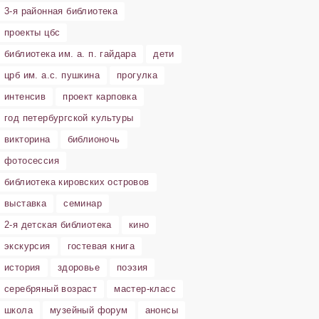
3-я районная библиотека
проекты цбс
библиотека им. а. п. гайдара
дети
црб им. а.с. пушкина
прогулка
интенсив
проект карповка
год петербургской культуры
викторина
библионочь
фотосессия
библиотека кировских островов
выставка
семинар
2-я детская библиотека
кино
экскурсия
гостевая книга
история
здоровье
поэзия
серебряный возраст
мастер-класс
школа
музейный форум
анонсы