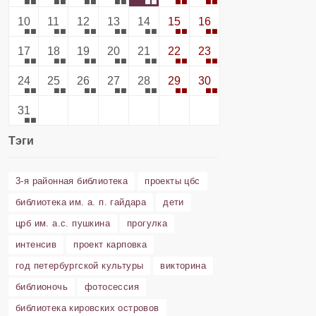
10
11
12
13
14
15
16
17
18
19
20
21
22
23
24
25
26
27
28
29
30
31
Тэги
3-я районная библиотека
проекты цбс
библиотека им. а. п. гайдара
дети
црб им. а.с. пушкина
прогулка
интенсив
проект карповка
год петербургской культуры
викторина
библионочь
фотосессия
библиотека кировских островов