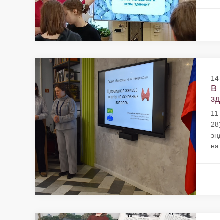
14
В 
зд
11
28
эн
на