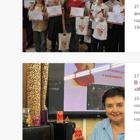
27
фе
го
19
17
В 
«К
15
со
по
го