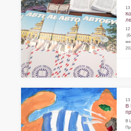
13
Ко
ле
12
(Б
ме
20
13
В 
пр
В 
Пр