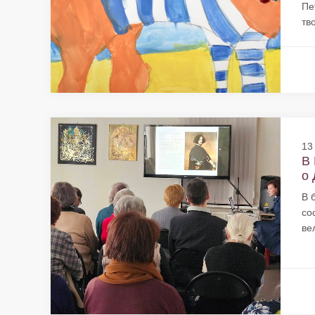
Пе
тв
13
В 
о 
В 
со
ве