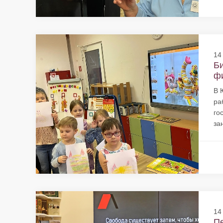
14
Би
фи
В 
ра
го
за
14
Пе