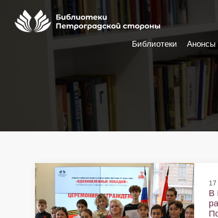
Библиотеки
Анонсы
Настройки доступности
17
В 
ра
По