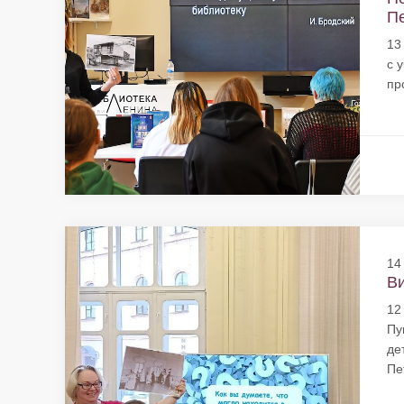
Пе
13
с 
пр
14
Ви
12
Пу
де
Пе