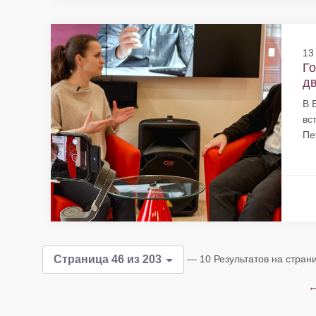
13
Го
дв
В 
вс
Пе
— 10 Результатов на стран
Страница 46 из 203
←