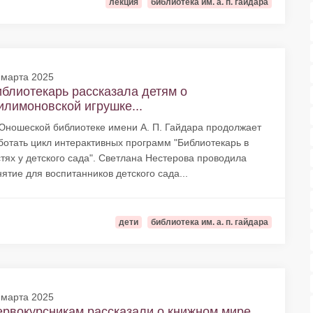
лекция
библиотека им. а. п. гайдара
 марта 2025
блиотекарь рассказала детям о
лимоновской игрушке...
Юношеской библиотеке имени А. П. Гайдара продолжает
ботать цикл интерактивных программ "Библиотекарь в
стях у детского сада". Светлана Нестерова проводила
нятие для воспитанников детского сада...
дети
библиотека им. а. п. гайдара
 марта 2025
рвокурсникам рассказали о книжном мире