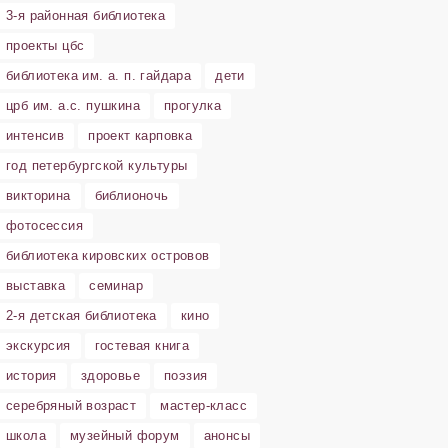
3-я районная библиотека
проекты цбс
библиотека им. а. п. гайдара
дети
црб им. а.с. пушкина
прогулка
интенсив
проект карповка
год петербургской культуры
викторина
библионочь
фотосессия
библиотека кировских островов
выставка
семинар
2-я детская библиотека
кино
экскурсия
гостевая книга
история
здоровье
поэзия
серебряный возраст
мастер-класс
школа
музейный форум
анонсы