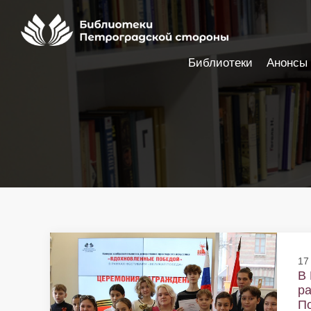
Библиотеки
Анонсы
Настройки доступности
17
В 
ра
По