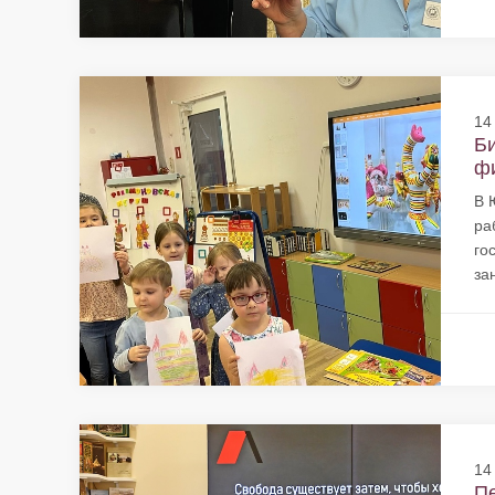
14
Би
фи
В 
ра
го
за
14
Пе