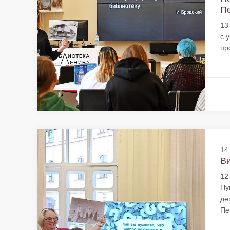
Пе
13
с 
пр
14
Ви
12
Пу
де
Пе