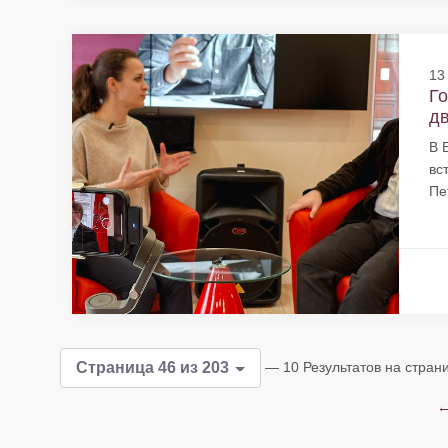
13
Го
дв
В 
вс
Пе
— 10 Результатов на стран
Страница 46 из 203
←