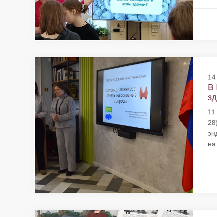
14
В 
зд
11
28
эн
на