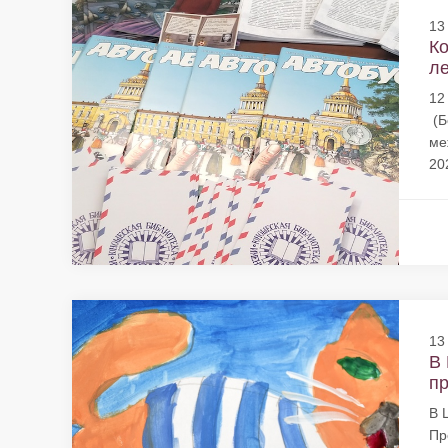
13
Ко
ле
12
(Б
ме
20
13
В 
пр
В 
Пр