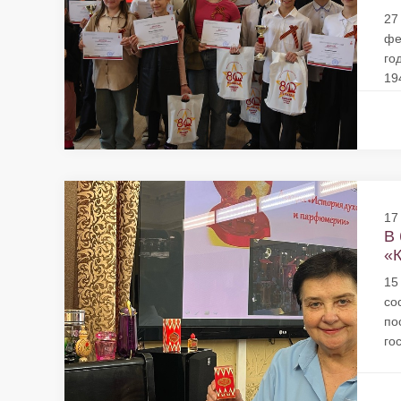
27
фе
го
19
17
В 
«К
15
со
по
го