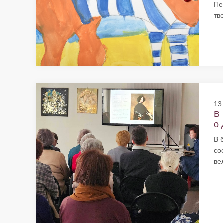
Пе
тв
13
В 
о 
В 
со
ве