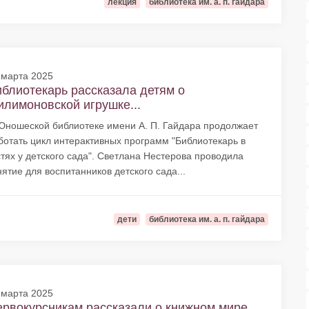
лекция
библиотека им. а. п. гайдара
 марта 2025
блиотекарь рассказала детям о
лимоновской игрушке...
Юношеской библиотеке имени А. П. Гайдара продолжает
ботать цикл интерактивных программ "Библиотекарь в
стях у детского сада". Светлана Нестерова проводила
нятие для воспитанников детского сада...
дети
библиотека им. а. п. гайдара
 марта 2025
рвокурсникам рассказали о книжном мире