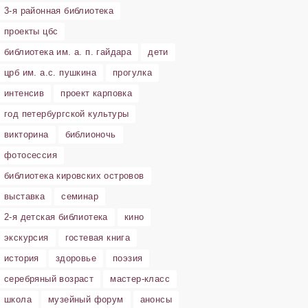
3-я районная библиотека
проекты цбс
библиотека им. а. п. гайдара
дети
црб им. а.с. пушкина
прогулка
интенсив
проект карповка
год петербургской культуры
викторина
библионочь
фотосессия
библиотека кировских островов
выставка
семинар
2-я детская библиотека
кино
экскурсия
гостевая книга
история
здоровье
поэзия
серебряный возраст
мастер-класс
школа
музейный форум
анонсы