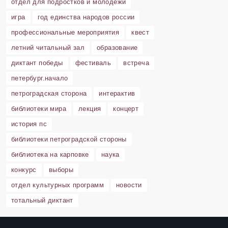
отдел для подростков и молодёжи
игра
год единства народов россии
профессиональные мероприятия
квест
летний читальный зал
образование
диктант победы
фестиваль
встреча
петербург.начало
петроградская сторона
интерактив
библиотеки мира
лекция
концерт
история пс
библиотеки петроградской стороны
библиотека на карповке
наука
конкурс
выборы
отдел культурных программ
новости
тотальный диктант