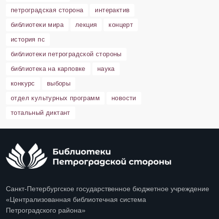
петроградская сторона
интерактив
библиотеки мира
лекция
концерт
история пс
библиотеки петроградской стороны
библиотека на карповке
наука
конкурс
выборы
отдел культурных программ
новости
тотальный диктант
Санкт-Петербургское государственное бюджетное учреждение
«Централизованная библиотечная система
Петроградского района»