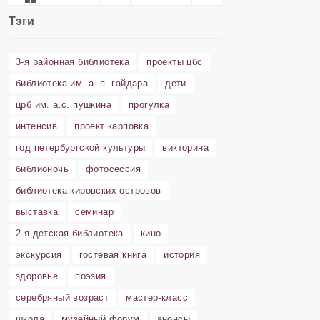
Тэги
3-я районная библиотека
проекты цбс
библиотека им. а. п. гайдара
дети
црб им. а.с. пушкина
прогулка
интенсив
проект карповка
год петербургской культуры
викторина
библионочь
фотосессия
библиотека кировских островов
выставка
семинар
2-я детская библиотека
кино
экскурсия
гостевая книга
история
здоровье
поэзия
серебряный возраст
мастер-класс
школа
музейный форум
анонсы