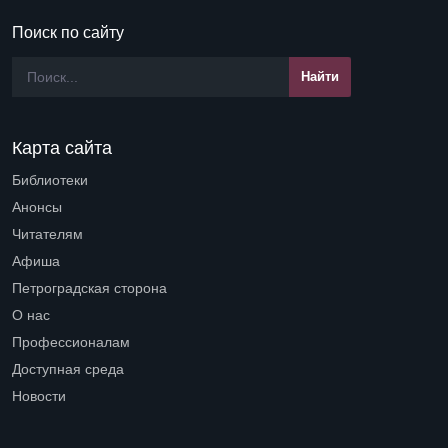
Поиск по сайту
Карта сайта
Библиотеки
Open submenu (Библиотеки)
Анонсы
Читателям
Open submenu (Читателям)
Афиша
Петроградская сторона
Open submenu (Петроградская сторона)
О нас
Open submenu (О нас)
Профессионалам
Open submenu (Профессионалам)
Доступная среда
Open submenu (Доступная среда)
Новости