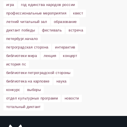
игра
год единства народов россии
профессиональные мероприятия
квест
летний читальный зал
образование
диктант победы
фестиваль
встреча
петербург.начало
петроградская сторона
интерактив
библиотеки мира
лекция
концерт
история пс
библиотеки петроградской стороны
библиотека на карповке
наука
конкурс
выборы
отдел культурных программ
новости
тотальный диктант