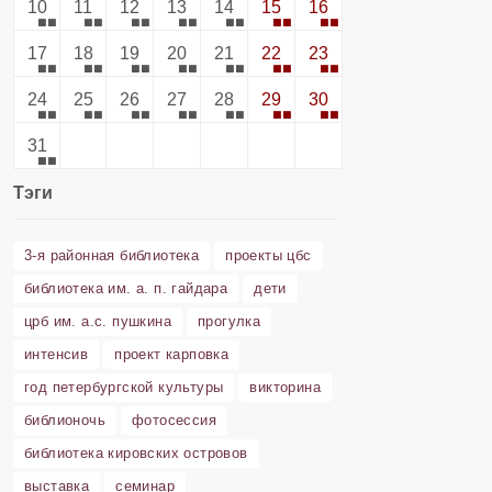
10
11
12
13
14
15
16
17
18
19
20
21
22
23
24
25
26
27
28
29
30
31
Тэги
3-я районная библиотека
проекты цбс
библиотека им. а. п. гайдара
дети
црб им. а.с. пушкина
прогулка
интенсив
проект карповка
год петербургской культуры
викторина
библионочь
фотосессия
библиотека кировских островов
выставка
семинар