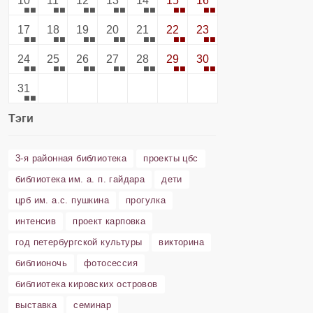
10
11
12
13
14
15
16
17
18
19
20
21
22
23
24
25
26
27
28
29
30
31
Тэги
3-я районная библиотека
проекты цбс
библиотека им. а. п. гайдара
дети
црб им. а.с. пушкина
прогулка
интенсив
проект карповка
год петербургской культуры
викторина
библионочь
фотосессия
библиотека кировских островов
выставка
семинар