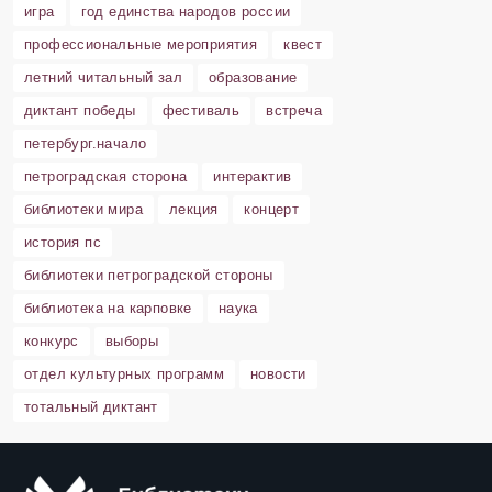
игра
год единства народов россии
профессиональные мероприятия
квест
летний читальный зал
образование
диктант победы
фестиваль
встреча
петербург.начало
петроградская сторона
интерактив
библиотеки мира
лекция
концерт
история пс
библиотеки петроградской стороны
библиотека на карповке
наука
конкурс
выборы
отдел культурных программ
новости
тотальный диктант