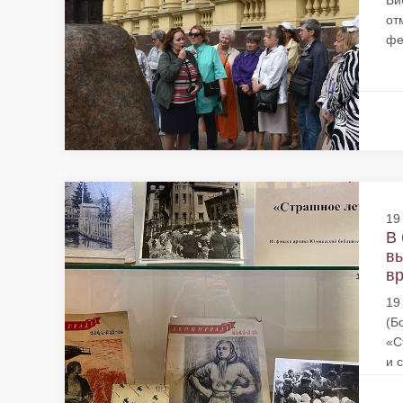
Би
от
фе
19
В 
вы
вр
19
(Б
«С
и с