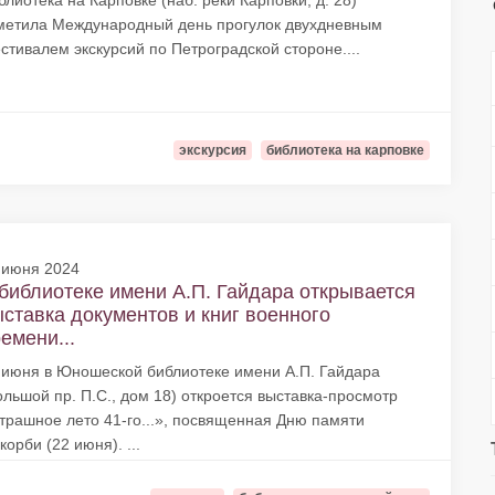
блиотека на Карповке (наб. реки Карповки, д. 28)
метила Международный день прогулок двухдневным
стивалем экскурсий по Петроградской стороне....
экскурсия
библиотека на карповке
 июня 2024
библиотеке имени А.П. Гайдара открывается
ставка документов и книг военного
емени...
 июня в Юношеской библиотеке имени А.П. Гайдара
ольшой пр. П.С., дом 18) откроется выставка-просмотр
трашное лето 41-го...», посвященная Дню памяти
корби (22 июня). ...