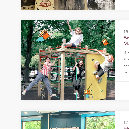
19
Би
Ма
В 
кн
кн
су
17
Би