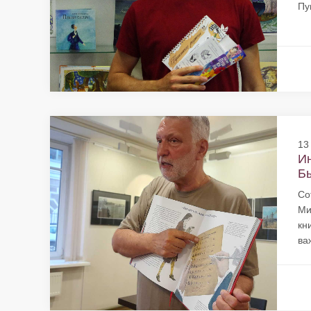
Пу
13
И
Бы
Со
Ми
кн
ва