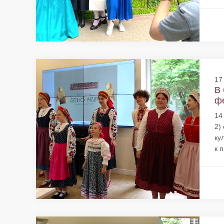
17
В 
фе
14
2)
ку
к 