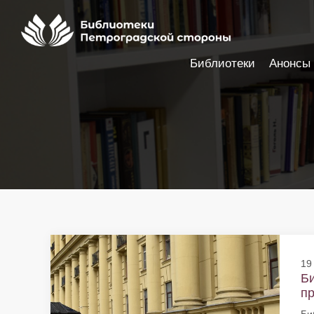
Библиотеки
Анонсы
Настройки доступности
19
Би
пр