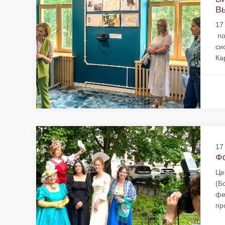
Вы
17
по
си
Ка
17
Фо
Це
(Б
фе
пр