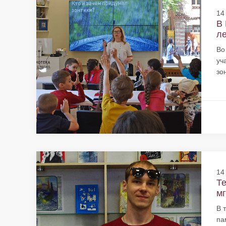
14
В 
ле
Во
уч
зон
14
Те
мг
В 
па