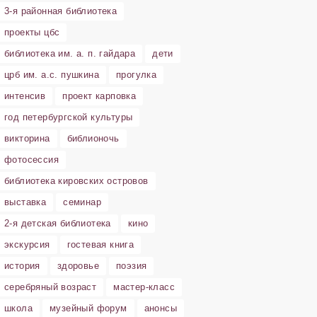
3-я районная библиотека
проекты цбс
библиотека им. а. п. гайдара
дети
црб им. а.с. пушкина
прогулка
интенсив
проект карповка
год петербургской культуры
викторина
библионочь
фотосессия
библиотека кировских островов
выставка
семинар
2-я детская библиотека
кино
экскурсия
гостевая книга
история
здоровье
поэзия
серебряный возраст
мастер-класс
школа
музейный форум
анонсы