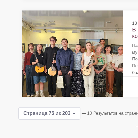
13
В 
ко
На
му
По
Пе
ба
— 10 Результатов на стран
Страница 75 из 203
←